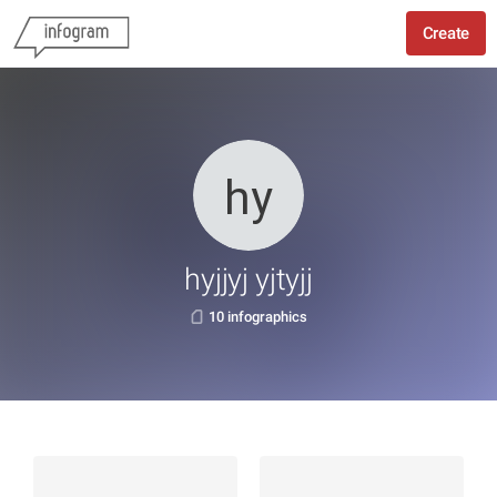
Create
hyjjyj yjtyjj
10 infographics