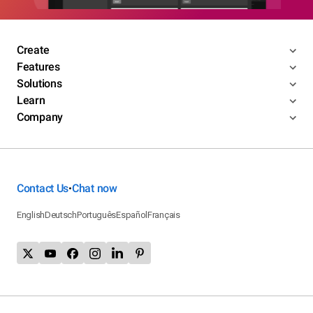
Create
Features
Solutions
Learn
Company
Contact Us
Chat now
•
English
Deutsch
Português
Español
Français