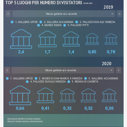
 TOP 5 LUOGHI PER NUMERO DI VISITATORI
IN MILIONI
2019
Musei gallerie e/o raccolte
1. GALLERIA UFFIZI
2. GALLERIA ACCADEMIA
3. PALAZZO DUCALE VENEZIA
4. MUSEO EGIZIO
5. PALAZZO PITTI
2,4
1,7
1,4
0,85
0,78
2020
Musei gallerie e/o raccolte
1. GALLERIA UFFIZI
2. MUSEO DI SAN MARCO A VENEZIA
3. GALLERIA ACCADEMIA
4. PALAZZO DUCALE VENEZIA
5. REGGIA DI CASERTA
0,66
0,41
0,32
0,32
0,30
DIPLOMA DI ESPERTO IN DATA SCIENCE
PROJECT WORK MASCOLO/ROSSI/RUSSO