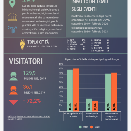
5.949
IMPATTO DEL COVID 
Luoghi della cultura: i musei, le 
SUGLI EVENTI
biblioteche e gli archivi, le aree e i 
parchi archeologici, i complessi 
Confronto tra il numero degli eventi 
monumentali che comprendono 
organizzati nel periodo pre-COVID 
monumenti archeologici, parchi o 
settembre 2019 - febbraio 2020
giardini, ville di interesse culturale o 
e il periodo post ripartenza
storico, edifici religiosi, complessi 
settembre 2020 - febbraio 2021
architettonici e altri monumenti
1.
ROMA	    191 
6.  GENOVA	  56 
TOP10 CITTÀ
2.
FIRENZE	      98 
7.  NAPOLI	  47 
3.
BOLOGNA      69 
8.  SIENA	           40 
PER NUMERO DI  LUOGHI DELLA CULTURA
4.
MILANO	      65 
9.  TRIESTE	  39 
5.
TORINO	      57 
10. PALERMO	  34 
VISITATORI
Ripartizione % delle visite per tipologia di luogo
50%
45%
129,9
40%
35%
MILIONI NEL 2019
30%
36,1
25%
20%
MILIONI NEL 2019
15%
- 72,2%
10%
45,3%
46,5%
13,8%
11,5%
40,9%
42,0%
5%
0
Musei gallerie e/o
Aree/parchi
Monumenti o
raccolte
archeologici
complessi
DATI: Indagine Istat sui musei e le istituzioni similari
monumentali
Anno 2019 e 2020 
2019
2020