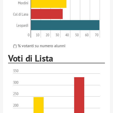
Mordini
Col di Lana
Leopardi
0
10
20
30
40
50
60
70
(*) % votanti su numero alunni
Voti di Lista
350
300
250
200