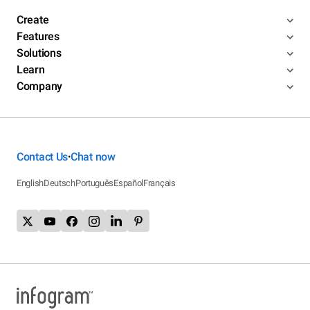
Create
Features
Solutions
Learn
Company
Contact Us
Chat now
•
English
Deutsch
Português
Español
Français