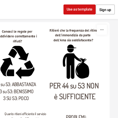
Use as template
Sign up
Ritieni che la frequenza del ritiro 
Conosci le regole per 
dell'immondizia da parte 
ddividere correttamente i 
dell'Ama sia soddisfacente?
rifiuti?
PER 44 su 53 NON 
 su 53: ABBASTANZA 
13 su 53: BENISSIMO
è SUFFICIENTE
3 SU 53: POCO
Quanto ritieni efficiente il servizio 

PROBLEMI: