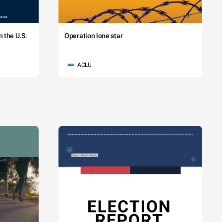
 the U.S.
Operation lone star
ACLU