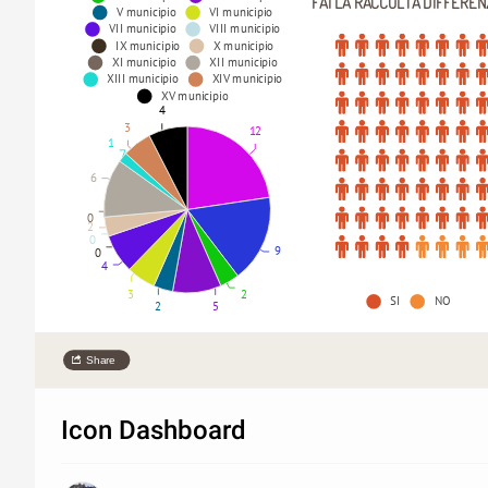
FAI LA RACCOLTA DIFFEREN
V municipio
VI municipio
VII municipio
VIII municipio
IX municipio
X municipio
XI municipio
XII municipio
XIII municipio
XIV municipio
XV municipio
4
3
12
1
6
0
2
0
9
0
4
3
2
SI
NO
2
5
Share
Icon Dashboard