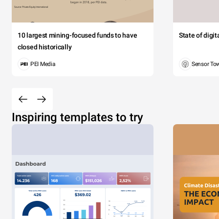
10 largest mining-focused funds to have
State of digi
closed historically
PEI Media
Sensor To
Inspiring templates to try