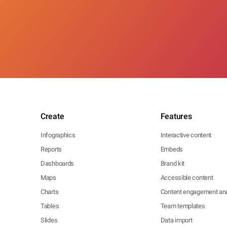
Create
Features
Infographics
Interactive content
Reports
Embeds
Dashboards
Brand kit
Maps
Accessible content
Charts
Content engagement ana
Tables
Team templates
Slides
Data import