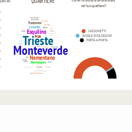
QUARTIERI:
Come funziona la differenziata 
ZIATA?
nel tuo quartiere?
Monti Tiburtini
Selva Candida
Monte Mario
Trastevere
Colle salario
Cinecittà
Balduina
Olgiata
Esquilino
CASSONETTI
Parioli
LABARO
Trieste
colle del sole
INSOLE ECOLOGICHE
Tuscolano nord
Prati
Vicino Ciampino
PORTA A PORTA
Aurelio
Monteverde
Flaminio
Prati
Torraccia
San Giovanni
Nomentano
Acilia
San Saba
Montesacro
Collatino
Monti
Quartiere VI Tiburtino
San Basilio
La rustica
Piazza Bologna
La Storta
Colonna (piazza spagna)
Quartiere V Nomentano