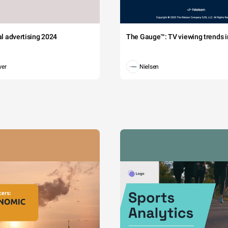
tal advertising 2024
The Gauge™: TV viewing trends in
wer
Nielsen