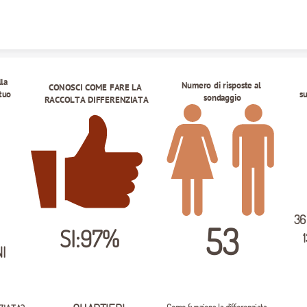
Skip to content
la 
Numero di risposte al 
CONOSCI COME FARE LA 
tuo 
su
sondaggio
RACCOLTA DIFFERENZIATA
36
53
SI:97%
I