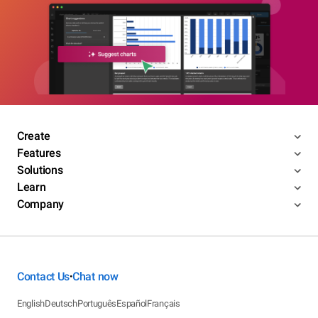
Create
Features
Solutions
Learn
Company
Contact Us
Chat now
•
English
Deutsch
Português
Español
Français