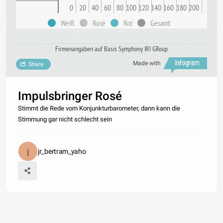
0
20
40
60
80
100
120
140
160
180
200
Weiß
Rosé
Rot
Gesamt
Firmenangaben auf Basis Symphony IRI GRoup
Made with
Share
Impulsbringer Rosé
Stimmt die Rede vom Konjunkturbarometer, dann kann die
Stimmung gar nicht schlecht sein
jr_bertram_yaho