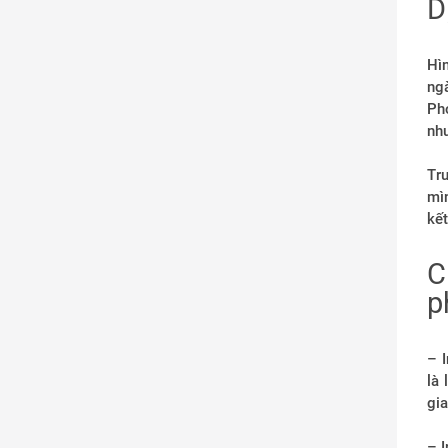
D
Hìn
ng
Ph
như
Tr
mìn
kết
C
p
– 
là
gi
– 