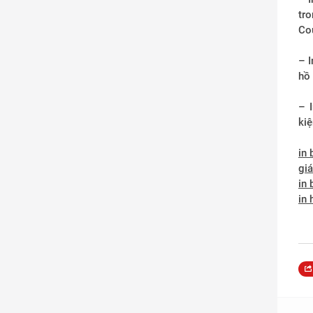
tr
Cou
– I
hồ
– 
kiệ
in 
giá
in 
in 