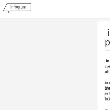
i
p
in
cô
off
in 
hộ
in 
in 