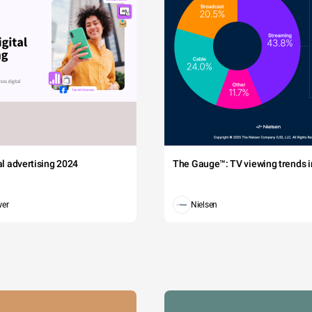
tal advertising 2024
The Gauge™: TV viewing trends in
wer
Nielsen