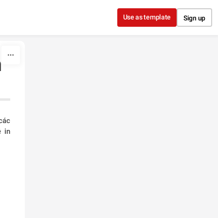
Use as template
Sign up
n
các
 in