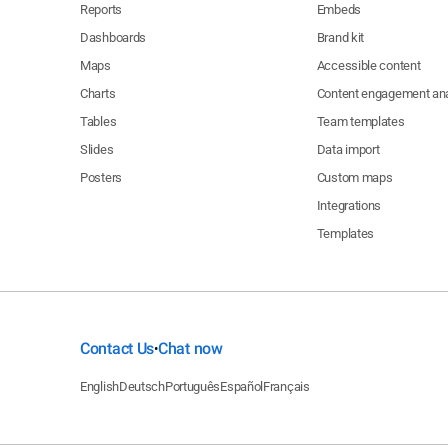
Reports
Embeds
Dashboards
Brand kit
Maps
Accessible content
Charts
Content engagement ana
Tables
Team templates
Slides
Data import
Posters
Custom maps
Integrations
Templates
Contact Us
Chat now
•
English
Deutsch
Português
Español
Français