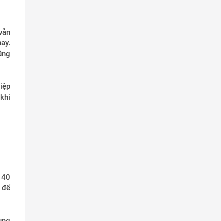
vẫn
ay.
ũng
iệp
khi
140
 để
ụng