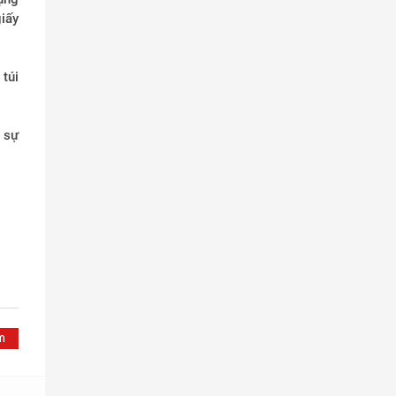
iấy
 túi
 sự