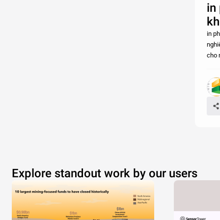
in
kh
in p
nghi
cho 
Explore standout work by our users