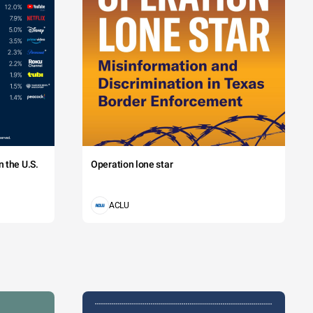
 the U.S.
Operation lone star
ACLU