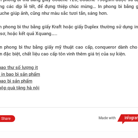
ong các dịp lễ tết, để đựng thiệp chúc mừng… In phong bì bằng g
che giúp ảnh, cũng như màu sắc tươi tắn, sáng hơn.
n phong bì thư bằng giấy Kraft hoặc giấy Duplex thường sử dụng in
 sơ, hoặc kết quả Xquang…..
In phong bì thư bằng giấy mỹ thuật cao cấp, conqueror dành cho
n đặc biệt, chất liệu cao cấp tôn vinh thêm giá trị của sự kiện.
bao thư số lượng it
 in bao bì sản phẩm
bao bì sản phẩm
hộp quà tặng hà nội
Made with
Share