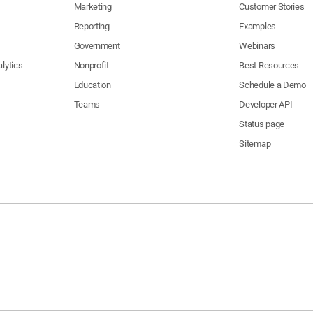
Marketing
Customer Stories
Reporting
Examples
Government
Webinars
lytics
Nonprofit
Best Resources
Education
Schedule a Demo
Teams
Developer API
Status page
Sitemap