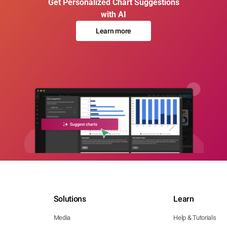
Get Personalized Chart Suggestions
with AI
Learn more
Solutions
Learn
Media
Help & Tutorials