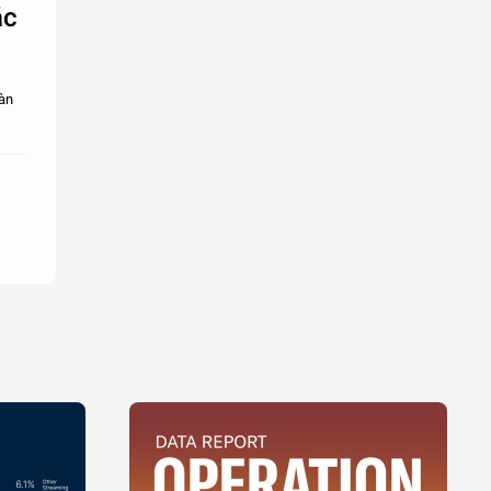
ác
oàn