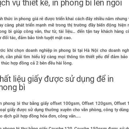
ịch vụ thiết kế, in phong bì lên ngôi
h thức in phong giá rẻ được triển khai cách đây nhiều năm nhưng 
ày càng phát triển mạnh mẽ trong thị trường đầy biến động hiện n
ong bì giúp công văn, thư từ, tài liệu… đến tận tay khách hàng c
 đối tác, đảm bảo tính tuyệt mật cao.
ước khi chọn doanh nghiệp in phong bì tại Hà Nội cho doanh ngh
h, cần phải tìm hiểu kỹ càng mọi thông tin thiết yếu để đảm bảo 
 thúc hợp đồng cả 2 bên đều hài lòng.
hất liệu giấy được sử dụng để in
hong bì
In phong bì thư bằng giấy offset 100gsm, Offset 120gsm, Offset 
 loại giấy được sử dụng thường xuyên cho văn phòng, công ty dùng
ao dịch gửi hợp đồng hóa đơn, công văn…..
In phong bì thư bằng giấy Couche 120, Couche 150gsm được sử d