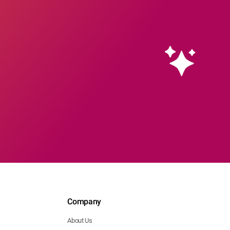
Company
About Us