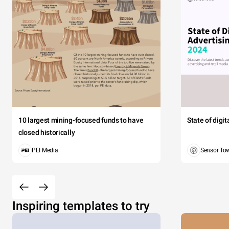
10 largest mining-focused funds to have
State of digi
closed historically
PEI Media
Sensor To
Inspiring templates to try