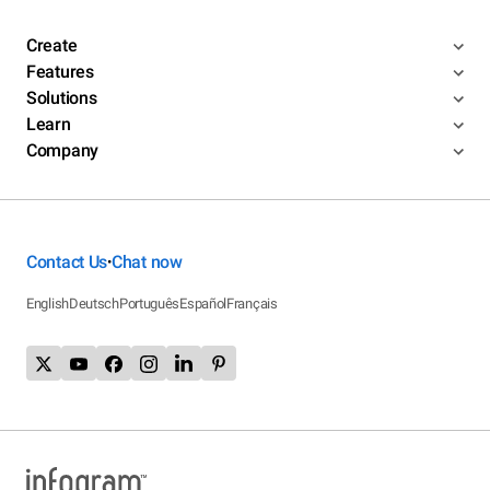
Create
Features
Solutions
Learn
Company
Contact Us
Chat now
•
English
Deutsch
Português
Español
Français