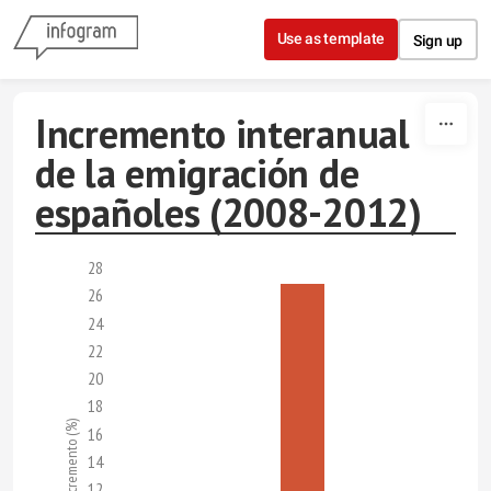
Skip to content
Use as template
Sign up
Incremento interanual
de la emigración de
españoles (2008-2012)
28
26
24
22
20
18
Incremento (%)
16
14
12