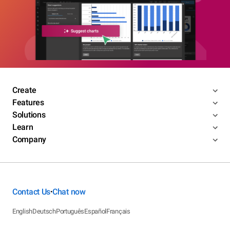
Create
Features
Solutions
Learn
Company
Contact Us
Chat now
•
English
Deutsch
Português
Español
Français