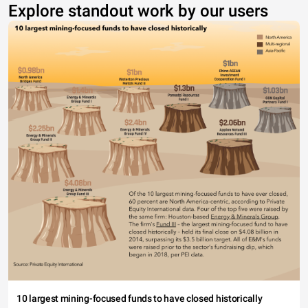
Explore standout work by our users
10 largest mining-focused funds to have closed historically