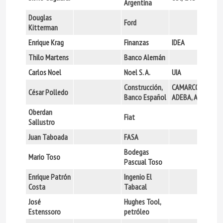
Argentina
Douglas
Ford
Kitterman
Enrique Krag
Finanzas
IDEA
Thilo Martens
Banco Alemán
Carlos Noel
Noel S. A.
UIA
Construcción,
CAMARCO, UIA,
César Polledo
Banco Español
ADEBA, APEGE
Oberdan
Fiat
Sallustro
Juan Taboada
FASA
Bodegas
Mario Toso
Pascual Toso
Enrique Patrón
Ingenio El
Costa
Tabacal
José
Hughes Tool,
Estenssoro
petróleo