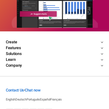
Create
Features
Solutions
Learn
Company
Contact Us
Chat now
•
English
Deutsch
Português
Español
Français