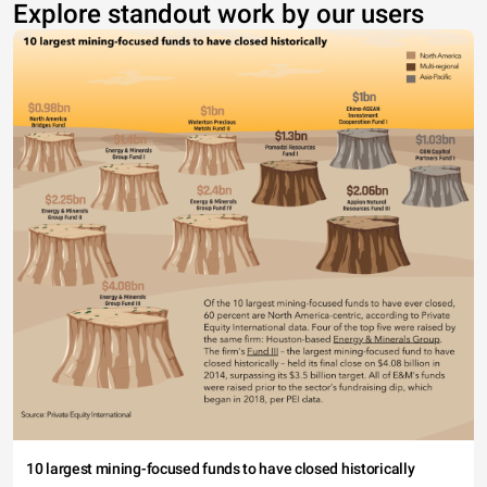
Explore standout work by our users
10 largest mining-focused funds to have closed historically