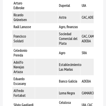
Arturo
Duperial
UIA
Edbroke
Ricardo
Astra
CAC, ADEBA
Grüneisen
Raúl Lanusse
Agro, finanzas
Sociedad
Francisco
CAC, CAMARCO,
Comercial del
Soldati
ADEBA
Plata
Celedonio
Agro
SRA
Pereda
Adolfo
Establecimiento
Navajas
Las Marías
Artaza
Eduardo
Banco Galicia
ADEBA
Escasany
Alfredo
Loma Negra
CAMARCO
Fortabat
Celulosa
Silvio Gagliardi
UIA, CAC