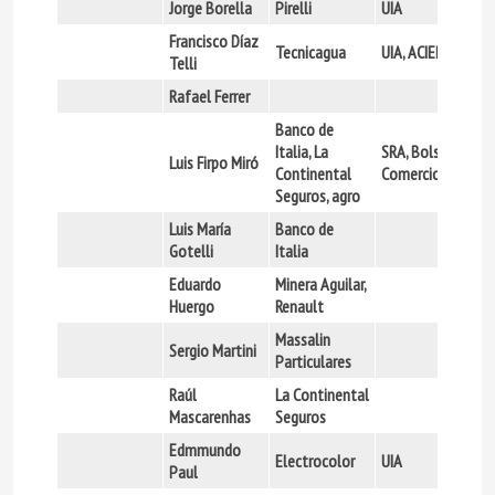
Jorge Borella
Pirelli
UIA
Francisco Díaz
Tecnicagua
UIA, ACIEL
Telli
Rafael Ferrer
Banco de
Italia, La
SRA, Bolsa de
Luis Firpo Miró
Continental
Comercio
Seguros, agro
Luis María
Banco de
Gotelli
Italia
Eduardo
Minera Aguilar,
Huergo
Renault
Massalin
Sergio Martini
Particulares
Raúl
La Continental
Mascarenhas
Seguros
Edmmundo
Electrocolor
UIA
Paul