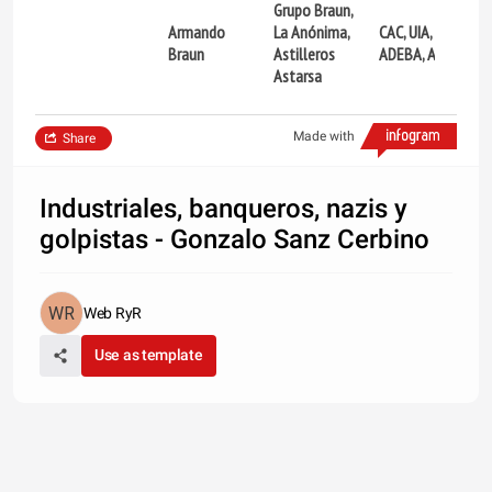
Grupo Braun,
Armando
La Anónima,
CAC, UIA,
Braun
Astilleros
ADEBA, APEGE
Astarsa
Made with
Share
Industriales, banqueros, nazis y
golpistas - Gonzalo Sanz Cerbino
Web RyR
Use as template