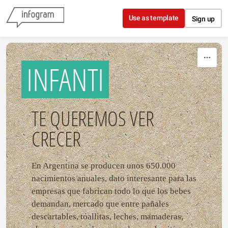
Skip to content
Use as template
Sign up
INFANTI
TE QUEREMOS VER
CRECER
En Argentina se producen unos 650.000
nacimientos anuales, dato interesante para las
empresas que fabrican todo lo que los bebes
demandan, mercado que entre pañales
descartables, toallitas, leches, mamaderas,