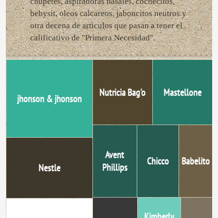
chupetes, aspiradoras nasales, cochecitos,
bebysit, oleos calcareos, jaboncitos neutros y
otra decena de articulos que pasan a tener el
calificativo de "Primera Necesidad".
Nutricia Bag'o
Mastellone
jhonson & jhonson
Avent
Chicco
Babelito
Phillips
Nestle
Kimberly