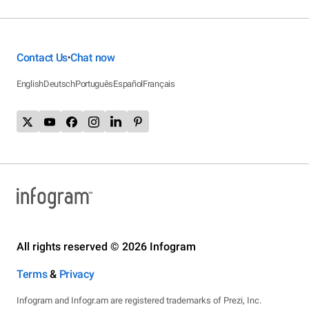
Contact Us
Chat now
•
English
Deutsch
Português
Español
Français
All rights reserved © 2026 Infogram
Terms
&
Privacy
Infogram and Infogr.am are registered trademarks of Prezi, Inc.