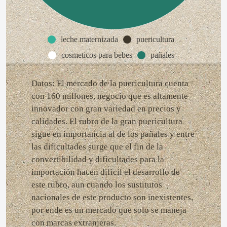
leche maternizada
puericultura
cosmeticos para bebes
pañales
Datos: El mercado de la puericultura cuenta
con 160 millones, negocio que es altamente
innovador con gran variedad en precios y
calidades. El rubro de la gran puericultura
sigue en importancia al de los pañales y entre
las dificultades surge que el fin de la
convertibilidad y dificultades para la
importación hacen difícil el desarrollo de
este rubro, aun cuando los sustitutos
nacionales de este producto son inexistentes,
por ende es un mercado que solo se maneja
con marcas extranjeras.