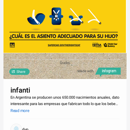
Grados
Made with
Share
infanti
En Argentina se producen unos 650.000 nacimientos anuales, dato
interesante para las empresas que fabrican todo lo que los bebes
demandan, mercado que entre pañales descartables, toallitas,
Read more
leches, mamaderas, chupetes, aspiradoras nasales, cochecitos,
beb
dvp