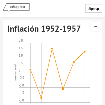
Skip to content
Sign up
Inflación 1952-1957
2.0
1.5
1.0
0.5
Variación anual
0
-0.5
-1.0
-1.5
-2.0