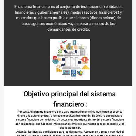
El sistema financiero es el conjunto de instituciones (entidades 
financieras y gubernamentales), medios (activos financieros) y 
mercados que hacen posible que el ahorro (dinero ocioso) de 
unos agentes económicos vaya a parar a manos de los 
demandantes de crédito.
Objetivo principal del sistema 
financiero :
Por tanto, el sistema financiero sirve para intermediar entre los que tienen exceso de 
dinero y lo quieren prestar, y los que necesitan financiación. Es decir, lo que genera el 
sistema financiero son créditos. Un actor muy importante dentro del sistema financiero 
son los bancos, que hacen de 
intermediarios
 entre los que tienen exceso de dinero y los 
que lo necesitan.
Además, facilitan las condiciones para las dos partes. Adecuan en tiempo y cantidad el 
dinero que reciben y prestan, en función de las necesidades del 
agente económico
 con 