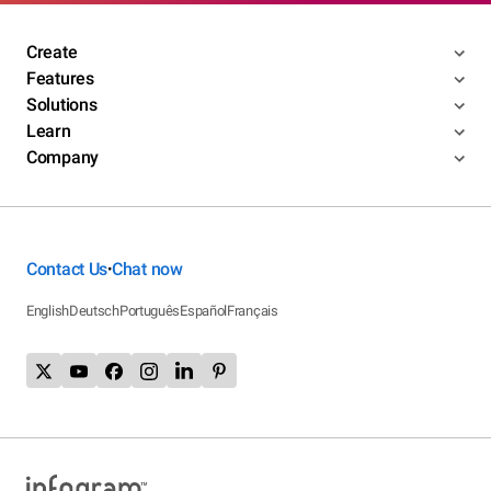
Create
Features
Solutions
Learn
Company
Contact Us
Chat now
•
English
Deutsch
Português
Español
Français