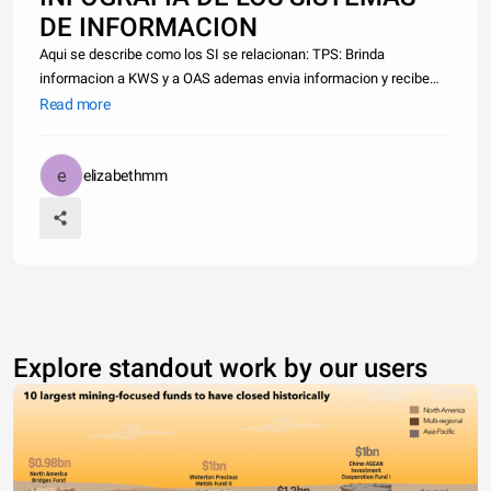
DE INFORMACION
Aqui se describe como los SI se relacionan: TPS: Brinda
informacion a KWS y a OAS ademas envia informacion y recibe
informacion de DSS.Tambien envia informacion a MIS. KWSy OAS:
Read more
Envia y recibe informacion de MIS y envia infomacion a DSS. MIS:
Envia inform
elizabethmm
Explore standout work by our users