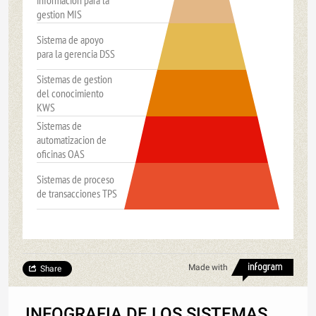
informacion para la
gestion MIS
Sistema de apoyo
para la gerencia DSS
Sistemas de gestion
del conocimiento
KWS
Sistemas de
automatizacion de
oficinas OAS
Sistemas de proceso
de transacciones TPS
Made with
Share
INFOGRAFIA DE LOS SISTEMAS