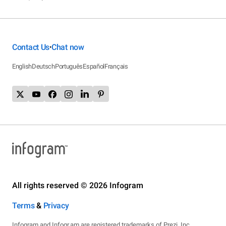
Contact Us
Chat now
•
English
Deutsch
Português
Español
Français
All rights reserved © 2026 Infogram
Terms
&
Privacy
Infogram and Infogr.am are registered trademarks of Prezi, Inc.