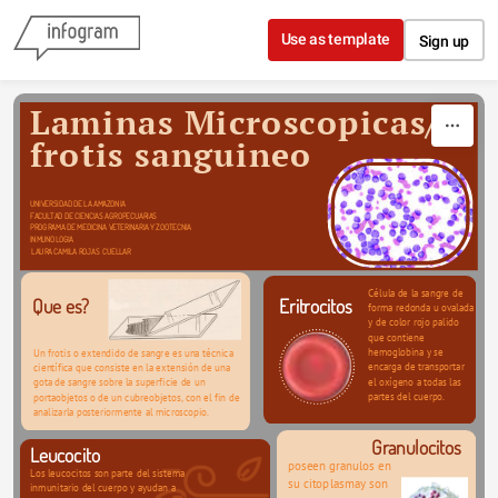
Skip to content
Use as template
Sign up
Laminas Microscopicas/ 
frotis sanguineo
UNIVERSIDAD DE LA AMAZONIA
FACULTAD DE CIENCIAS AGROPECUARIAS 
PROGRAMA DE MEDICINA VETERINARIA Y ZOOTECNIA
INMUNOLOGIA
 LAURA CAMILA ROJAS  CUELLAR
Célula de la sangre de 
Que es?
Eritrocitos
forma redonda u ovalada 
y de color rojo palido 
que contiene 
hemoglobina y se 
Un frotis o extendido de sangre es una técnica 
encarga de transportar 
científica que consiste en la extensión de una 
el oxígeno a todas las 
gota de sangre sobre la superficie de un 
partes del cuerpo.
portaobjetos o de un cubreobjetos, con el fin de 
analizarla posteriormente al microscopio.
Granulocitos
Leucocito
poseen granulos en 
Los leucocitos son parte del sistema 
su citoplasmay son 
inmunitario del cuerpo y ayudan a 