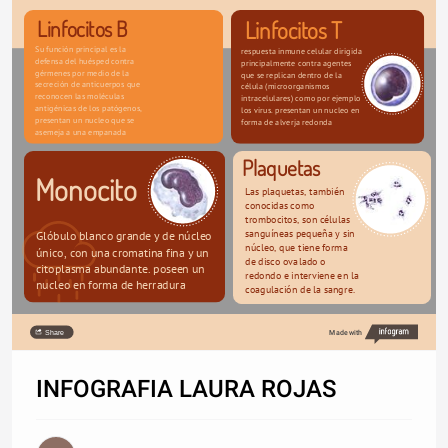
Linfocitos B
Linfocitos T
Su función principal es la 
respuesta inmune celular dirigida 
defensa del huésped contra 
principalmente contra agentes 
gérmenes por medio de la 
que se replican dentro de la 
secreción de anticuerpos que 
célula (microorganismos 
reconocen las moléculas 
intracelulares) como por ejemplo 
antigénicas de los patógenos, 
los virus. presentan un nucleo en 
presentan un nucleo que se 
forma de alverja redonda
asemeja a una empanada
Plaquetas
Monocito
Las plaquetas, también 
conocidas como 
trombocitos, son células 
sanguíneas pequeña y sin 
Glóbulo blanco grande y de núcleo 
núcleo, que tiene forma 
único, con una cromatina fina y un 
de disco ovalado o 
citoplasma abundante. poseen un 
redondo e interviene en la 
nucleo en forma de herradura
coagulación de la sangre.
Share
Made with
INFOGRAFIA LAURA ROJAS