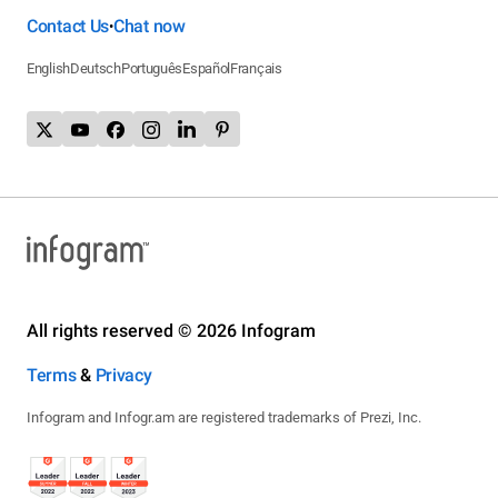
Contact Us
Chat now
•
English
Deutsch
Português
Español
Français
All rights reserved © 2026 Infogram
Terms
&
Privacy
Infogram and Infogr.am are registered trademarks of Prezi, Inc.