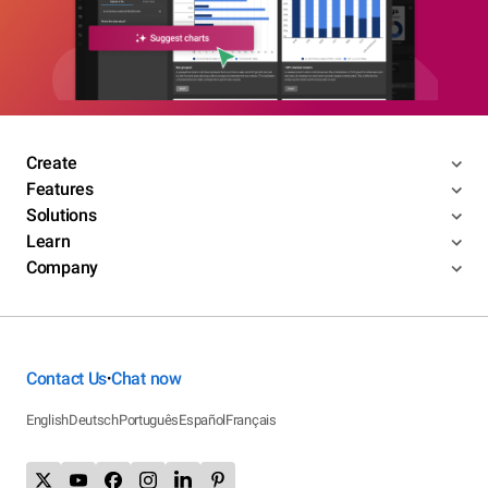
Create
Features
Solutions
Learn
Company
Contact Us
Chat now
•
English
Deutsch
Português
Español
Français