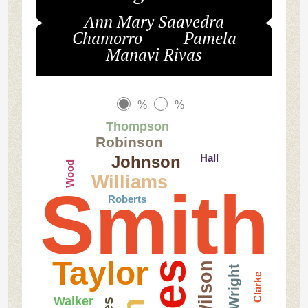
Ann Mary Saavedra
Chamorro Pamela
Manavi Rivas
%
%
Thompson
Robinson
Hall
Johnson
Wood
Williams
Smith
Roberts
Taylor
Wilson
Wright
Clarke
Walker