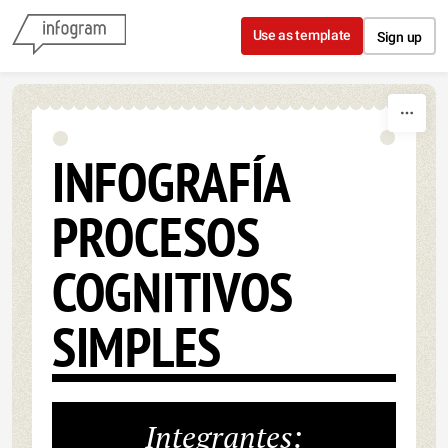
Skip to content
Use as template
Sign up
INFOGRAFÍA
PROCESOS
COGNITIVOS
SIMPLES
Integrantes: