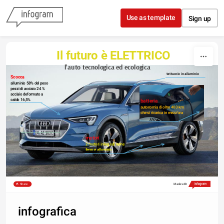
Skip to content
Use as template
Sign up
Il futuro è ELETTRICO
l'auto tecnologica ed ecologica
tettuccio in alluminio
Scocca
alluminio 58% del peso
pezzi di acciaio 24 %
acciaio deformato a 
caldo 16,5%
batteria
autonomia di oltre 400 km
che si ricarica in mezz'ora
motori
2 motori in lega di rame
ferro e alluminio
5
Share
Made with
infografica
5