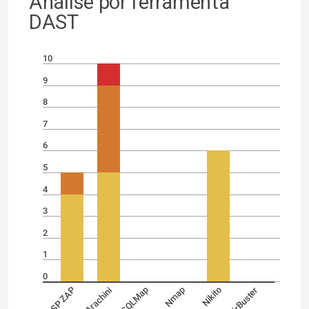
Análise por ferramenta
DAST
10
9
8
7
6
5
4
3
2
1
0
OWASP ZAP
Arachini
SQLMap
Nmap
Nikito
DirBuster