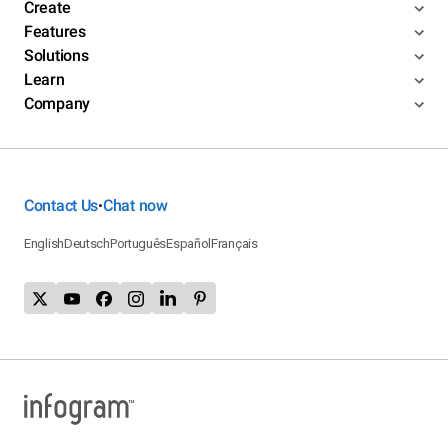
Create
Features
Solutions
Learn
Company
Contact Us
Chat now
•
English
Deutsch
Português
Español
Français