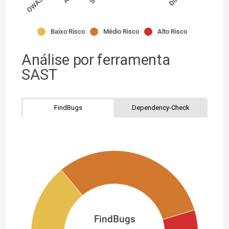
Baixo Risco
Médio Risco
Alto Risco
Análise por ferramenta
SAST
FindBugs
Dependency-Check
FindBugs