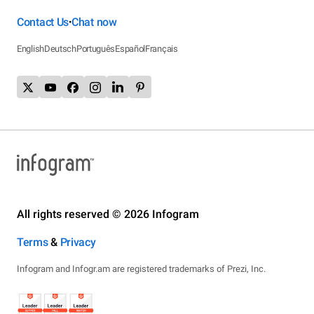
Contact Us
Chat now
•
English
Deutsch
Português
Español
Français
All rights reserved © 2026 Infogram
Terms
&
Privacy
Infogram and Infogr.am are registered trademarks of Prezi, Inc.