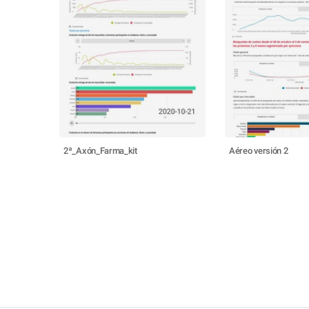
2ª_Axón_Farma_kit
Aéreo versión 2