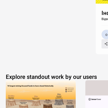
Ін
Відв
Explore standout work by our users