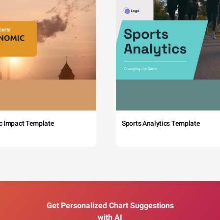
c Impact Template
Sports Analytics Template
Get Personalized Chart Suggestions
with AI