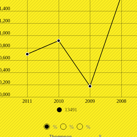
1,400
1,200
1,000
0,800
0,600
0,400
0,200
0,000
2011
2010
2009
2008
13491
%
%
%
Thompson