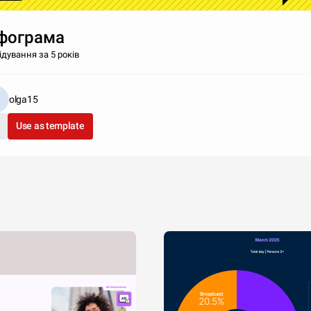
фограма
ідування за 5 років
olga15
Use as template