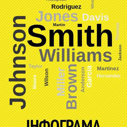
White
Rodriguez
Jones
Davis
Johnson
Smith
Martin
Thomas
Jackson
Williams
Brown
Taylor
Martinez
Garcia
Anderson
Miller
Wilson
Hernandez
Moore
ІНФОГРАМА