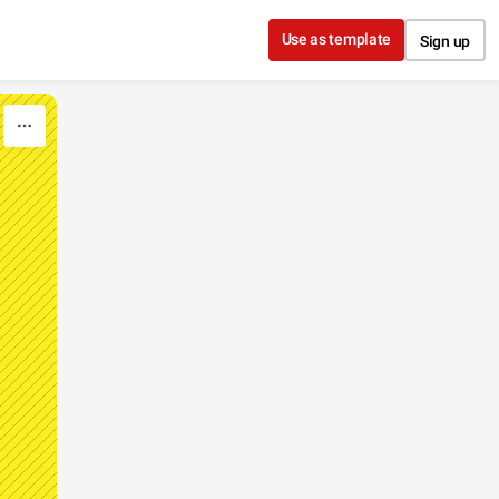
Use as template
Sign up