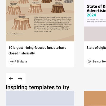
10 largest mining-focused funds to have
State of digi
closed historically
PEI Media
Sensor To
Inspiring templates to try