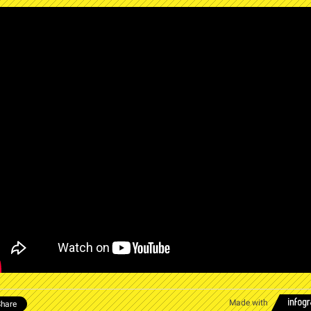
Made with
hare