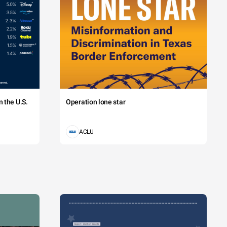
 the U.S.
Operation lone star
ACLU