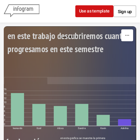
Skip to content
Use as template
Sign up
en este trabajo descubriremos cuanto 
VALORACION FISICA
progresamos en este semestre 
16
14
12
10
8
6
4
2
0
leonardo
Itzel
Alexa
Sandra
Kevin
Adelina
en esta grafica se muestra la primera 