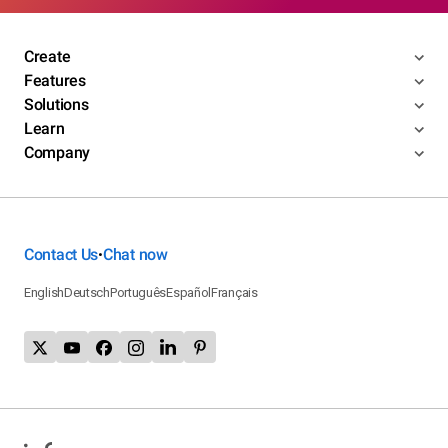
Create
Features
Solutions
Learn
Company
Contact Us
Chat now
•
English
Deutsch
Português
Español
Français