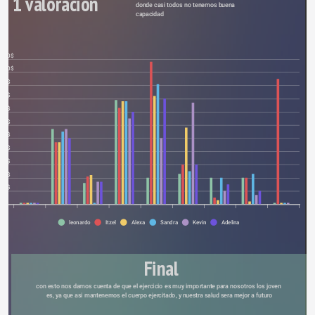
1 valoración 
donde casi todos no tenemos buena 
capacidad 
110$
100$
90$
80$
70$
60$
50$
40$
30$
20$
10$
0
leonardo
Itzel
Alexa
Sandra
Kevin
Adelina
Final
con esto nos damos cuenta de que el ejercicio es muy importante para nosotros los joven 
es, ya que asi mantenemos el cuerpo ejercitado, y nuestra salud sera mejor a futuro