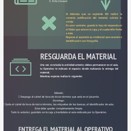
5. Folio Ceneval
Si detectas que un aspirante NO realizó la 
correcta codificación del material, solicita lo 
corrija.
En caso contrario, guarda la hoja de respuesta en 
el fólder que esta en la caja, y el cuadernillo frente 
a éste.
Regresa al aspirante su credencial para examen e 
identificación con fotografía.
RESGUARDA EL MATERIAL 
Una vez concluida la actividad anterior, debes permanecer en el aula, 
DE APLICACIÓN
tu Operativo te indicará el espacio donde realizarás la entrega del 
material.
Mientras esperas realiza lo siguiente:
Sábado:
 Despega el cártel de hora de inicio-término que está en el pizarrón.
Domingo:
 Quita el cártel de hora de inicio-término, las etiquetas de las bancas, el identificador de aula. 
Esta debe quedar completamente limpia.
Todo lo anterior, guárdalo en la caja y trasládate al aula indicada por tu Operativo.
ENTREGA EL MATERIAL AL OPERATIVO