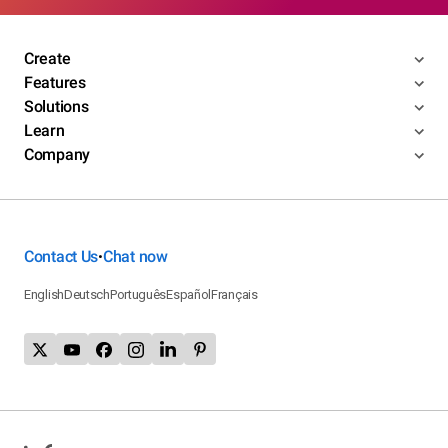
Create
Features
Solutions
Learn
Company
Contact Us
Chat now
•
English
Deutsch
Português
Español
Français