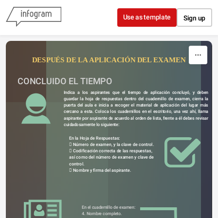
Skip to content
Use as template
Sign up
DESPUÉS DE LA APLICACIÓN DEL EXAMEN
CONCLUIDO EL TIEMPO
Indica a los aspirantes que el tiempo de aplicación concluyó, y deben 
guardar la hoja de respuestas dentro del cuadernillo de examen, cierra la 
puerta del aula e inicia a recoger el material de aplicación del lugar más 
cercano a esta. Coloca los cuadernillos en el escritorio, una vez ahí, llama 
aspirante por aspirante de acuerdo al orden de lista, frente a él debes revisar 
cuidadosamente lo siguiente:
En la Hoja de Respuestas:
 Número de examen, y la clave de control.
 Codificación correcta de las respuestas, 
así como del número de examen y clave de 
control.
 Nombre y firma del aspirante.
En el cuadernillo de examen:
4. Nombre completo.