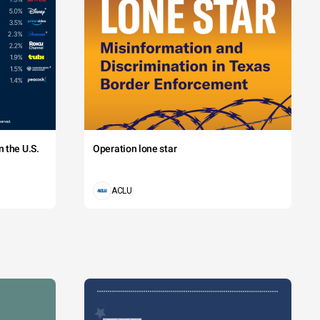
 the U.S.
Operation lone star
ACLU