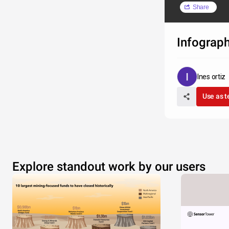
Share
Infograp
Ines ortiz
Use as 
Explore standout work by our users