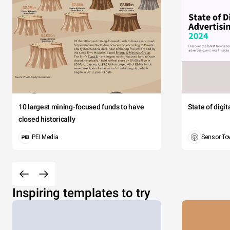
10 largest mining-focused funds to have
State of digi
closed historically
PEI Media
Sensor To
Inspiring templates to try