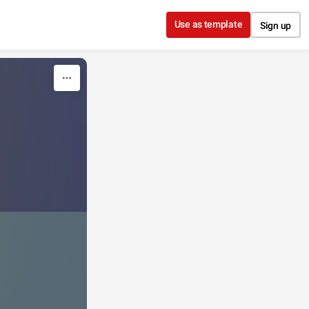
Use as template
Sign up