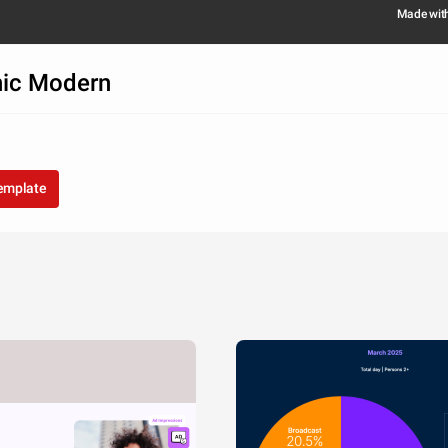
Made wit
hic Modern
template