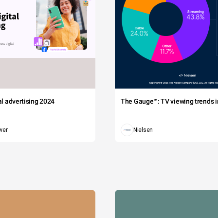
tal advertising 2024
The Gauge™: TV viewing trends in
wer
Nielsen