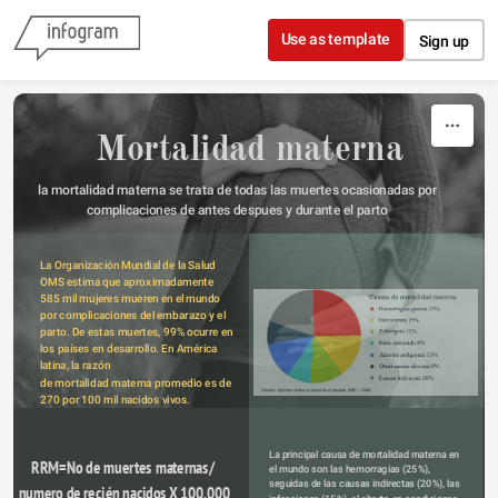
Skip to content
Use as template
Sign up
Mortalidad materna
la mortalidad materna se trata de todas las muertes ocasionadas por 
complicaciones de antes despues y durante el parto 
La Organización Mundial de la Salud 
OMS estima que aproximadamente 
585 mil mujeres mueren en el mundo 
por complicaciones del embarazo y el 
parto. De estas muertes, 99% ocurre en 
los países en desarrollo. En América 
latina, la razón
de mortalidad materna promedio es de 
270 por 100 mil nacidos vivos.
La principal causa de mortalidad materna en 
RRM=No de muertes maternas/ 
el mundo son las hemorragias (25%),
seguidas de las causas indirectas (20%), las 
numero de recién nacidos X 100.000