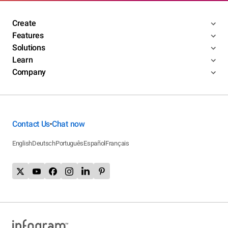
Create
Features
Solutions
Learn
Company
Contact Us
Chat now
•
English
Deutsch
Português
Español
Français