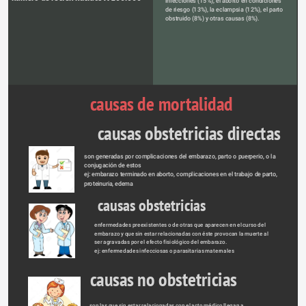
infecciones (15%), el aborto en condiciones
de riesgo (13%), la eclampsia (12%), el parto 
obstruido (8%) y otras causas (8%).
causas de mortalidad 
causas obstetricias directas
son generadas por complicaciones del embarazo, parto o puerperio, o la 
conjugación de estos 
ej: embarazo terminado en aborto, complicaciones en el trabajo de parto, 
proteinuria, edema 
causas obstetricias 
indirectas
enfermedades preexistentes o de otras que aparecen en el curso del 
embarazo y que sin estar relacionadas con éste provocan la muerte al 
ser agravadas por el efecto fisiológico del embarazo.
ej: enfermedades infecciosas o parasitarias maternales 
causas no obstetricias 
son las que sin estar relacionadas con el acto médico llegan a 