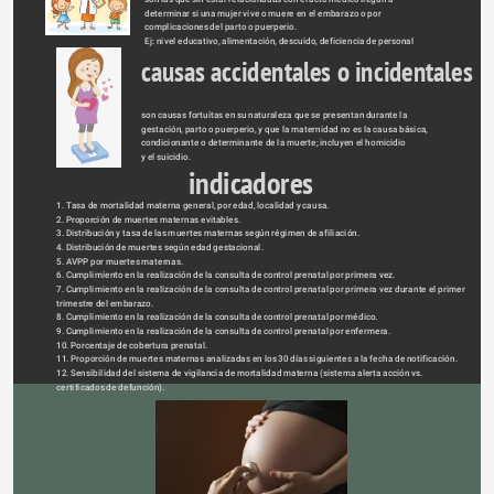
determinar si una mujer vive o muere en el embarazo o por 
complicaciones del parto o puerperio.
Ej: nivel educativo, alimentación, descuido, deficiencia de personal 
causas accidentales o incidentales
son causas fortuitas en su naturaleza que se presentan durante la 
gestación, parto o puerperio, y que la maternidad no es la causa básica, 
condicionante o determinante de la muerte; incluyen el homicidio
y el suicidio.
indicadores 
1. Tasa de mortalidad materna general, por edad, localidad y causa.
2. Proporción de muertes maternas evitables.
3. Distribución y tasa de las muertes maternas según régimen de afiliación.
4. Distribución de muertes según edad gestacional.
5. AVPP por muertes maternas.
6. Cumplimiento en la realización de la consulta de control prenatal por primera vez.
7. Cumplimiento en la realización de la consulta de control prenatal por primera vez durante el primer 
trimestre del embarazo.
8. Cumplimiento en la realización de la consulta de control prenatal por médico.
9. Cumplimiento en la realización de la consulta de control prenatal por enfermera.
10. Porcentaje de cobertura prenatal.
11. Proporción de muertes maternas analizadas en los 30 días siguientes a la fecha de notificación.
12. Sensibilidad del sistema de vigilancia de mortalidad materna (sistema alerta acción vs. 
certificados de defunción).