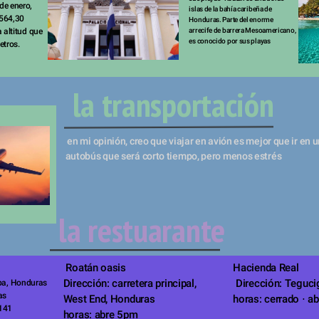
e enero, 
islas de la bahía caribeña de 
564,30 
Honduras. Parte del enorme 
 altitud que 
arrecife de barrera Mesoamericano, 
es conocido por sus playas 
etros. 
la
transportación
 en mi opinión, creo que viajar en avión es mejor que ir en un coche o 
autobús que será corto tiempo, pero menos estrés 
la restuarante 
restaurante
restauran
Roatán oasis 

Hacienda Real
Dirección: carretera principal, 
 Dirección: Tegucigalpa, Honduras 

s 

West End, Honduras 

horas: cerrado ⋅ a
141 
horas: abre 5pm 