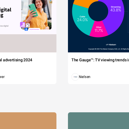
tal advertising 2024
The Gauge™: TV viewing trends in
wer
Nielsen