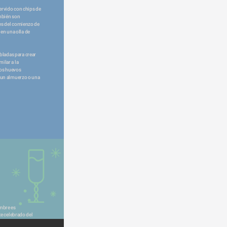
ervido con chips de 
mbién son 
es del comienzo de 
n una olla de 
obladas para crear 
lar a la 
os huevos 
 un almuerzo o una 
e celebrado del 
ras para un 