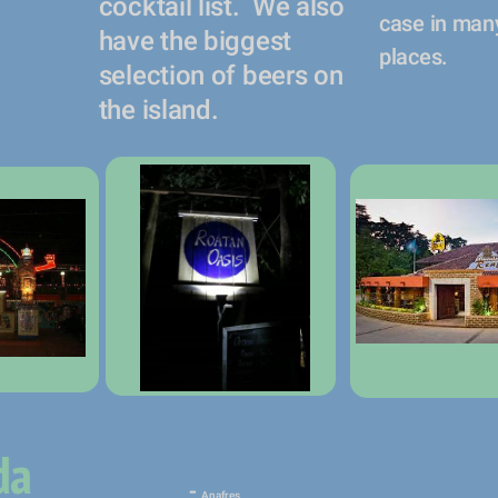
cocktail list.  We also 
case in many
have the biggest 
places.  
selection of beers on 
the island.
da
- 
Anafres 
