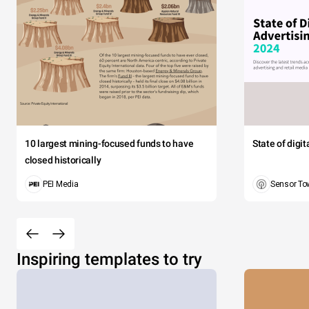
10 largest mining-focused funds to have
State of digi
closed historically
PEI Media
Sensor To
Inspiring templates to try