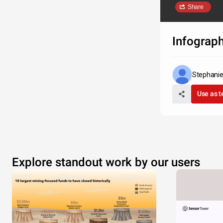
extranjero. La cena de
Share
Infograp
Stephanie
Use as 
Explore standout work by our users