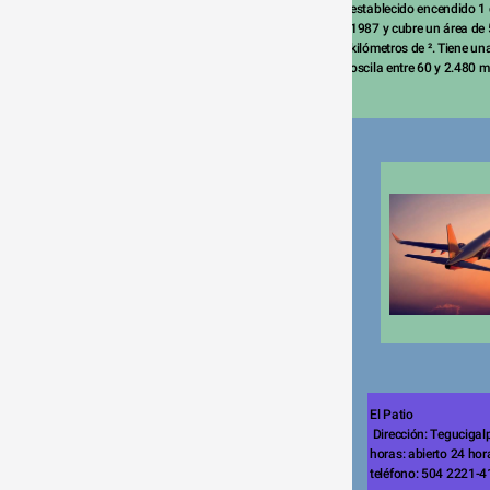
establecido encendido 1 d
1987 y cubre un área de 
kilómetros de ². Tiene una
oscila entre 60 y 2.480 m
El Patio
 Dirección: Tegucigalpa, Honduras 

horas: abierto 24 hora
teléfono: 504 2221-4