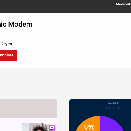
 Nochebuena suele servir tamales junto con docenas de otros platos 
Made wit
hic Modern
 Reyes
template