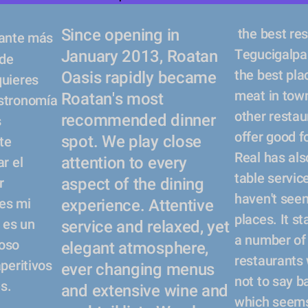
omida 
 the best restaurants in 
Since opening in 
rante más 
Tegucigalpa 
January 2013, Roatan 
de 
the best plac
Oasis rapidly became 
uieres 
meat in town
Roatan's most 
stronomía 
other restau
recommended dinner 
 
offer good f
spot. We play close 
e 
Real has als
attention to every 
r el 
table service 
 
aspect of the dining 
haven't seen 
es mi 
experience. Attentive 
places. It st
 es un 
service and relaxed, yet 
a number of 
oso 
elegant atmosphere, 
restaurants 
peritivos 
ever changing menus 
not to say ba
s. 
and extensive wine and 
which seems 