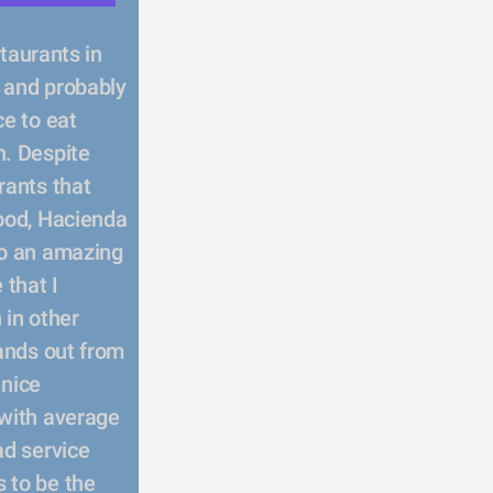
and probably 
e to eat 
. Despite 
rants that 
ood, Hacienda 
o an amazing 
that I 
in other 
ands out from 
nice 
with average 
d service 
to be the 