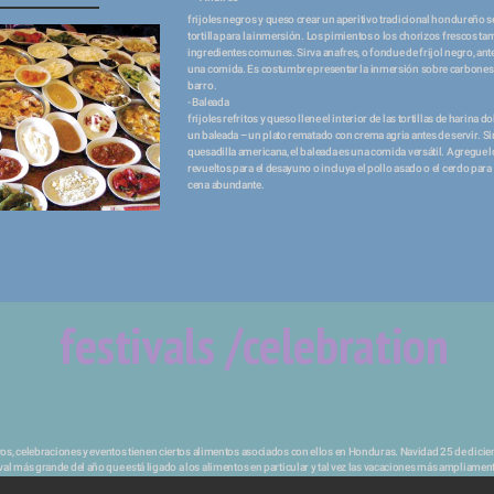
frijoles negros y queso crear un aperitivo tradicional hondureño s
tortilla para la inmersión. Los pimientos o los chorizos frescos ta
ingredientes comunes. Sirva anafres, o fondue de frijol negro, ant
una comida. Es costumbre presentar la inmersión sobre carbones e
barro. 
- Baleada 

frijoles refritos y queso llene el interior de las tortillas de harina d
un baleada – un plato rematado con crema agria antes de servir. Simi
quesadilla americana, el baleada es una comida versátil. Agregue l
revueltos para el desayuno o incluya el pollo asado o el cerdo para
cena abundante. 
festivals /celebration 
al más grande del año que está ligado a los alimentos en particular y tal vez las vacaciones más ampliament
omienza el día 24 y es un día festivo muy santo y familiar, lo que hace que las experiencias del evento sean du