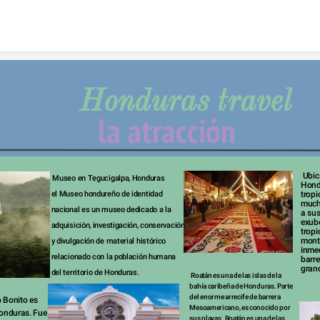
Skip to content
Honduras travel 
la
atracción
HonduraTravel  
 Ubicado en Centroamérica, 
Museo en Tegucigalpa, Honduras 

Hondu
el Museo hondureño de identidad 
tropi
mucho
nacional es un museo dedicado a la 
a sus
exub
adquisición, investigación, conservación 
tropi
mont
y divulgación de material histórico 
inmed
relacionado con la población humana 
barre
gran
del territorio de Honduras. 
Roatán es una de las islas de la 
bahía caribeña de Honduras. Parte 
del enorme arrecife de barrera 
 Bonito es 
Mesoamericano, es conocido por 
onduras. Fue 
sus playas   Roatán es una de las 