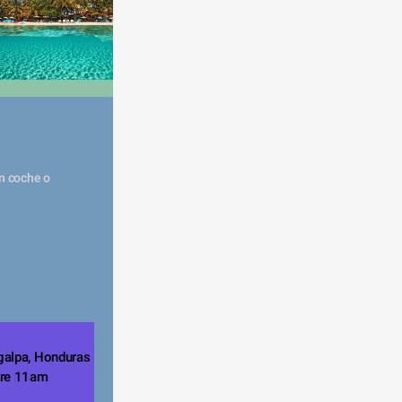
te
c
bre 11am 