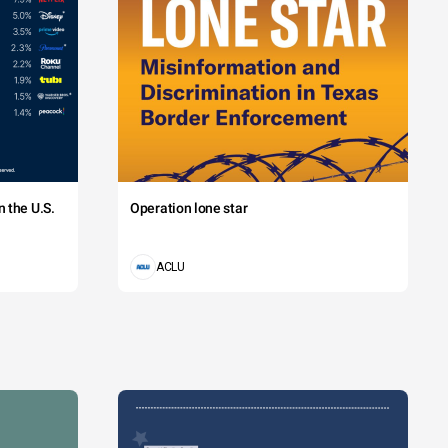
 the U.S.
Operation lone star
ACLU