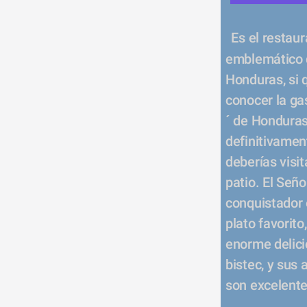
Es el restau
emblemático 
Honduras, si q
conocer la ga
´ de Honduras
definitivament
deberías visita
patio. El Señor
conquistador 
plato favorito,
enorme delici
bistec, y sus a
son excelente