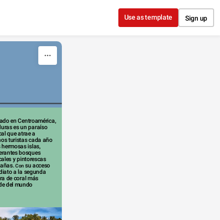
Use as template
Sign up
ras es un paraíso 
cal que atrae a 
s turistas cada año 
 hermosas islas, 
erantes bosques 
cales y pintorescas 
añas. 
su acceso 
Con 
iato a la segunda 
ra de coral más 
de del mundo