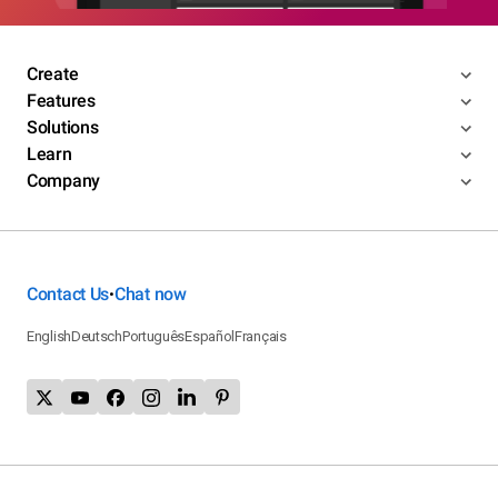
Create
Features
Solutions
Learn
Company
Contact Us
Chat now
•
English
Deutsch
Português
Español
Français