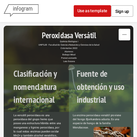
Skip to content
Use as template
Sign up
Peroxidasa Versátil
Química Biológica I
UNPSJB - Facultad de Ciencias Naturales y Ciencias de la Salud
Ciclo lectivo 2022
Alumnos:
Beloqui Micol
Ponce Leonardo
Lera Daiana
Clasificación y 
Fuente de 
nomenclatura 
obtención y uso 
internacional
industrial
La versátil peroxidasa es una 
La enzima peroxidasa versátil proviene 
peroxidasa del grupo hemo que 
del hongo Bjerkandera adusta. Es una 
posee una estructura hibrida entre una 
especie de hongo de la familia 
manganeso y lignino peroxidasa, por 
Meruliaceae
.
lo cual estas enzimas pueden oxidar 
Mn2+ y también alcohol veratrilico, 