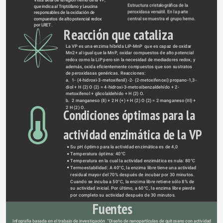
Vista axial de la región hemo de la VP, 
Estructura cristalográfica de la 
que indica al Triptófano y Leucina 
peroxidasa versátil. En la parte 
responsables de la oxidación de 
central se muestra el grupo hemo.
compuestos de alto potencial redox 
por LRET.
Reacción que cataliza
La VP es una enzima híbrida LiP-MnP  que es capaz de oxidar 
Mn2+ al igual que la MnP, oxidar compuestos de alto potencial 
redox como la LiP pero sin la necesidad de mediadores redox, y 
además, oxida eficientemente compuestos que son sustratos 
de peroxidasas genéricas. Reacciones:
a.  1- (4-hidroxi-3-metoxifenil) -2- (2-metoxifenoxi) propano-1,3-
diol + H (2) O (2) = 4-hidroxi-3-metoxibenzaldehído + 2-
metoxifenol + glicolaldehído + H (2) O. 
b.  2 manganeso (II) + 2 H (+) + H (2) O (2) = 2 manganeso (III) + 
2 H (2) O.
Condiciones óptimas para la 
actividad enzimática de la VP
Su pH óptimo para la actividad enzimática es de 4,0
Temperatura óptima: 40°C
Temperatura en la cual la actividad enzimática es nula: 80°C
Termoestabilidad: A 40°C, la enzima libre tiene una actividad 
residual mayor del 70% después de incubar por 30 minutos. 
Cuando se incuba a 50°C, la enzima libre retiene sólo 8% de 
su actividad inicial. Por último, a 60°C, la enzima libre pierde 
por completo su actividad después de 30 minutos.
Fuentes
Infografía basada en el trabajo de investigación  “Diseño de nanopartículas de quitosano con actividad 