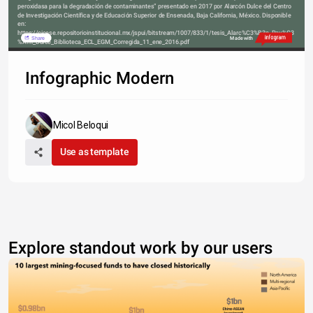
peroxidasa para la degradación de contaminantes” presentado en 2017 por Alarcón Dulce del Centro 
de Investigación Científica y de Educación Superior de Ensenada, Baja California, México. Disponible 
en: 
https://cicese.repositorioinstitucional.mx/jspui/bitstream/1007/833/1/tesis_Alarc%C3%B3n_Pay%C3
Share
Made with
%A1n_Dulce_Biblioteca_ECL_EGM_Corregida_11_ene_2016.pdf
Infographic Modern
Micol Beloqui
Use as template
Explore standout work by our users