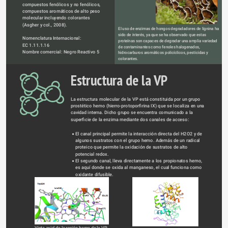
compuestos fenólicos y no fenólicos, 
compuestos aromáticos de alto peso 
molecular incluyendo colorantes 
(Asgher y col., 2008).
El uso de enzimas de hongos degradadores de lignina ha 
sido de interés, ya que se ha observado que estas 
Nomenclatura Internacional: 
proteínas son capaces de degradar una amplia variedad 
EC 1.11.1.16
de contaminantes como fenoles halogenados, 
Nombre comercial: Negro Reactivo 5
hidrocarburos aromáticos policíclicos, pesticidas y 
colorantes.
Estructura de la VP
La estructura molecular de la VP está constituida por un grupo 
prostético hemo (hierro-protoporfirina IX) que se localiza en una 
cavidad interna. Dicho grupo se encuentra comunicado a la 
superficie de la enzima mediante dos canales de acceso:
El canal principal permite la interacción directa del H2O2 y de 
algunos sustratos con el grupo hemo. Además de un radical 
proteico que permite la oxidación de sustratos de alto 
potencial redox.
El segundo canal, lleva directamente a los propionatos hemo, 
es aquí donde se oxida al manganeso, el cual funciona como 
oxidante difusible.