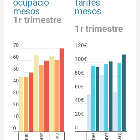
ocupació
tarifes
mesos
mesos
1r trimestre
1r trimestre
120€
70
60
100€
50
80€
40
60€
30
40€
20
20€
10
0
0
Gener
Març
Gener
Març