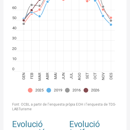
60
50
40
30
20
10
0
NOV
JUN
SET
MAR
DES
GEN
ABR
JUL
OCT
FEB
MAI
AGO
2025
2019
2016
2026
Font: OCBL a partir de l'enquesta pròpia EOH i l'enquesta de TDS-
LABTurisme
Evolució
Evolució