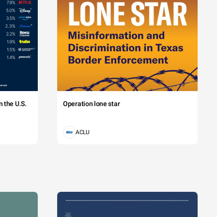
 the U.S.
Operation lone star
ACLU