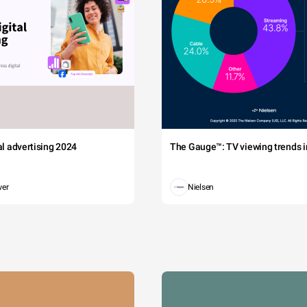
tal advertising 2024
The Gauge™: TV viewing trends in
wer
Nielsen