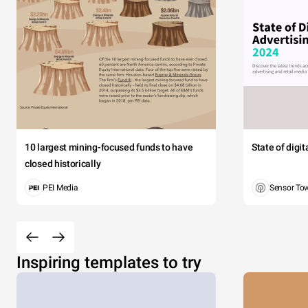
10 largest mining-focused funds to have
State of digi
closed historically
PEI Media
Sensor To
Inspiring templates to try