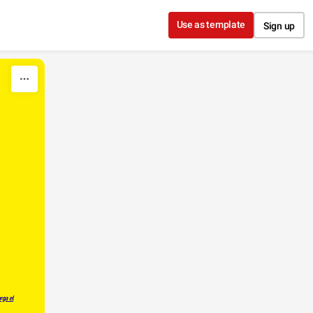
Use as template
Sign up
rga el