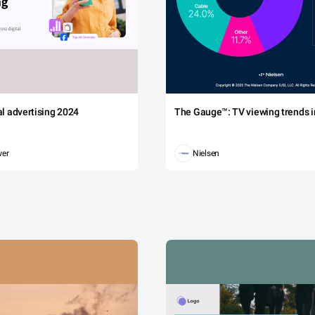
tal advertising 2024
The Gauge™: TV viewing trends in
wer
Nielsen