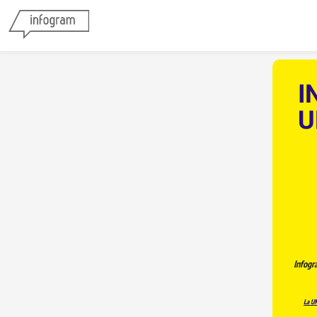
I
U
Infogr
La UM