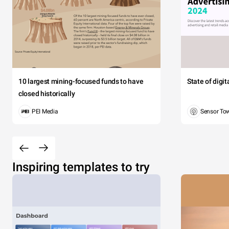
10 largest mining-focused funds to have
State of digi
closed historically
PEI Media
Sensor To
Inspiring templates to try