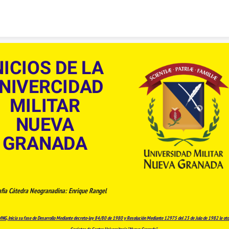
Skip to content
NICIOS DE LA
NIVERCIDAD
MILITAR
NUEVA
GRANADA
afia Cátedra Neogranadina: Enrique Rangel
NG, Inicia su fase de Desarrollo Mediante decreto-ley 84/80 de 1980 y Resolución Mediante 12975 del 23 de Julo de 1982 le oto