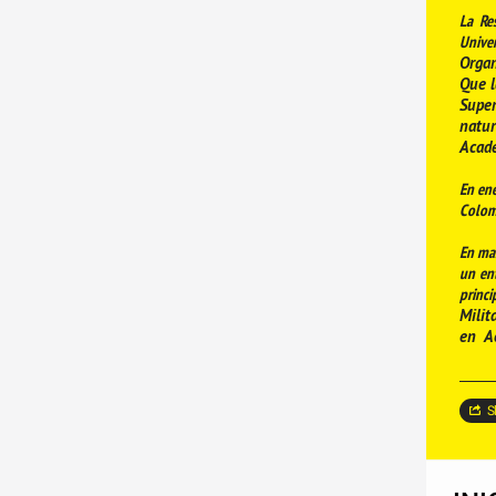
La Re
Unive
Organ
Que l
Super
natu
Acad
En ene
Colom
En mar
un ent
princ
Milit
en Ac
S