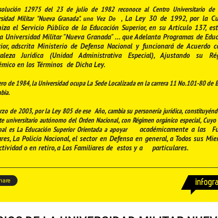
solución 12975 del 23 de julio de 1982 reconoce al Centro Universitario de
rsidad Militar "Nueva Granada".
, La Ley 30 de 1992, por la C
una Vez Do
iza el Servicio Público de la Educación Superior, en su Artículo 137, es
a Universidad Militar "Nueva Granada" ... que Adelanta Programas de Edu
ior, adscrita Ministerio de Defensa Nacional y funcionará de Acuerdo 
raleza Jurídica (Unidad Administrativa Especial), Ajustando su Ré
émico en los
Términos
de Dicha Ley.
ro de 1984, la Universidad ocupa La Sede Localizada en la carrera 11 No.101-80 de 
bia.
zo de 2003, por la Ley 805 de ese Año, cambia su personería jurídica, constituyén
e universitario autónomo del Orden Nacional, con Régimen orgánico especial, Cuyo
ipal es La Educación Superior Orientada a apoyar
académicamente a las
Fu
ares, La Policía Nacional, el sector en Defensa en general, a Todos sus Mi
tividad o en retiro, a Los Familiares de
estos y a
particulares.
hare