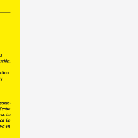
os
ución,
édico
y
ecreto-
 Centro
nsa.
La
ica En
iva en