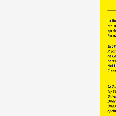
La Un
preli
aprob
Forma
En 196
Progr
de Co
part
del H
Cienc
La Uni
ley 84
Univer
Direc
Una A
ofici