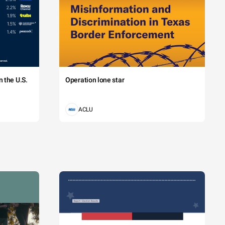
 the U.S.
Operation lone star
ACLU