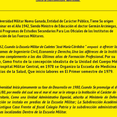
Carácter de Centro Universitario "Nueva Granada"
iversidad Militar Nueva Ganada, Entidad de Carácter Público, Tiene Su origen
minar en el Año 1942, Siendo Ministro de Educación el doctor Germán Arciniegas,
ó
Programas de Estudios Secundarios Para Los Oficiales de los Institutos de
ción de las Fuerzas Militares.
2, Cuando la Escuela Militar de Cadetes "José María
Córdoba
"
a ofrecer l
empezó
amas de Ingeniería Civil, Economía y Derecho, Una los alféreces de la Instit
mo complemento a los dos Últimos años de Formación Profesional.
Por su
e, Como fruto de la concepción idealista de la Unidad del Cuerpo M
ospital Militar Central, en 1978 se Organizo la Escuela de Medicina 
ias de la Salud, Que inicio labores en El Primer semestre de 1979.
versidad Inicia plenamente su fase de Desarrollo en 1980, Cuando Se promulga el d
/80, por medio del cual sea el mar el mar se le otorga a la Institución el Carácter de
sitario, Como una Unidad Administrativa Especial, adscrita al Ministerio de Defe
ción se instalo en predios de la Escuela Militar;
La Subdirección Académ
ntigua Casa Frente al fiscal Colegio Patria y la subdirección administrat
nas localizadas Dentro de la Escuela Militar.