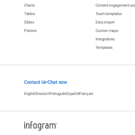
Charts
Content engagement ana
Tables
Team templates
Slides
Data import
Posters
Custom maps
Integrations
Templates
Contact Us
Chat now
•
English
Deutsch
Português
Español
Français