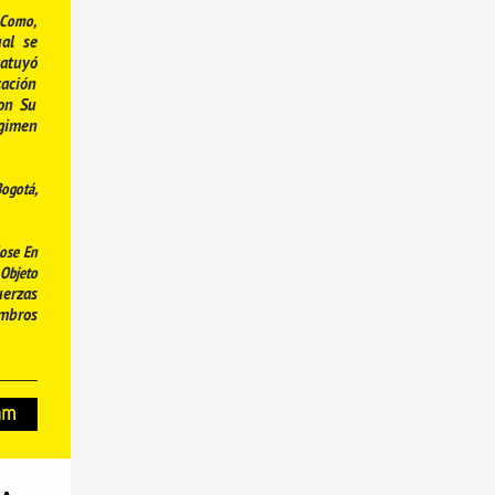
 Como,
ual se
tatuyó
cación
con Su
gimen
Bogotá,
dose En
 Objeto
erzas
embros