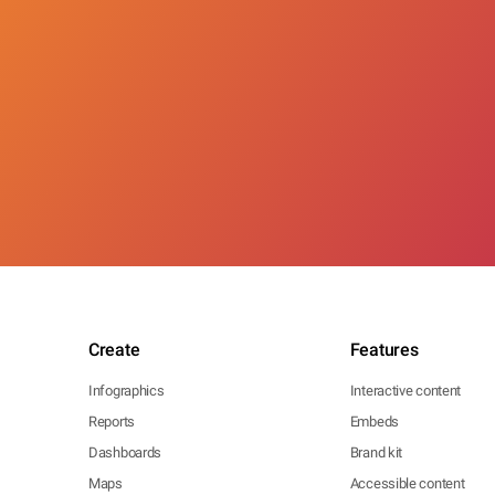
Create
Features
Infographics
Interactive content
Reports
Embeds
Dashboards
Brand kit
Maps
Accessible content