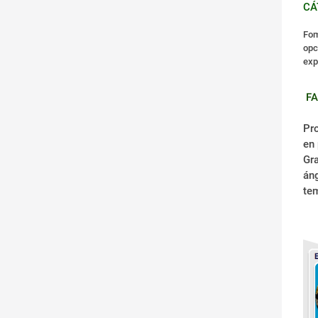
CÁ
Fom
opc
exp
FA
Pro
en 
Gra
áng
te