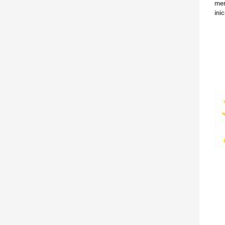
mer
inic