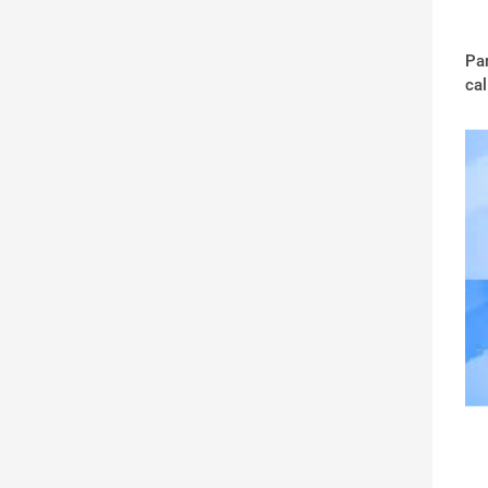
Par
cal