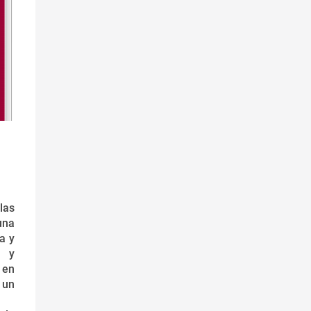
las
una
a y
n y
 en
 un