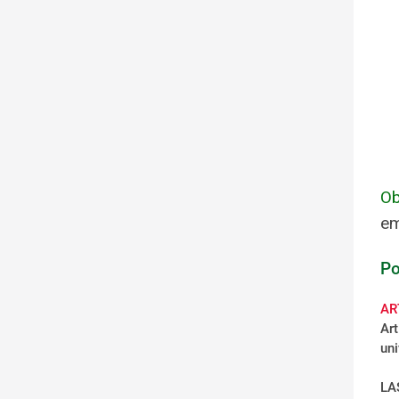
Ob
em
Po
AR
Art
uni
LA