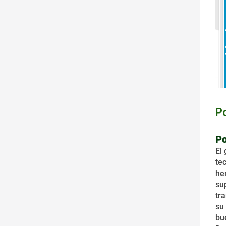
Po
Po
El
te
he
su
tr
su
bu