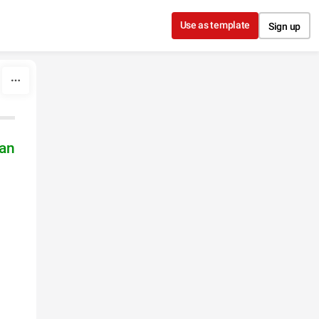
Use as template
Sign up
ran