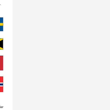
.
iar