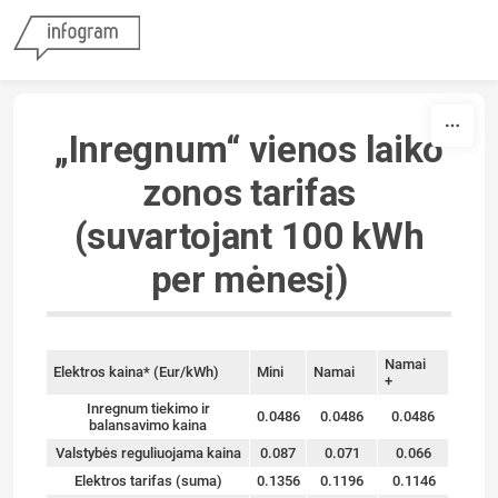
Skip to content
„Inregnum“ vienos laiko
zonos tarifas
(suvartojant 100 kWh
per mėnesį)
Namai
Elektros kaina* (Eur/kWh)
Mini
Namai
+
Inregnum tiekimo ir
0.0486
0.0486
0.0486
balansavimo kaina
Valstybės reguliuojama kaina
0.087
0.071
0.066
Elektros tarifas (suma)
0.1356
0.1196
0.1146