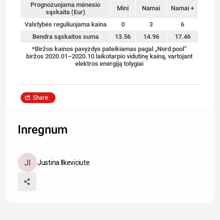
Prognozuojama mėnesio
Mini
Namai
Namai +
sąskaita (Eur)
Valstybės reguliuojama kaina
0
3
6
Bendra sąskaitos suma
13.56
14.96
17.46
*Biržos kainos pavyzdys pateikiamas pagal „Nord pool“
biržos 2020.01–2020.10 laikotarpio vidutinę kainą, vartojant
elektros energiją tolygiai
Share
Inregnum
Justina Ilkeviciute