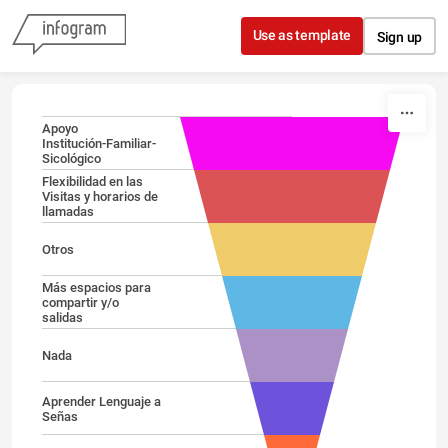
Skip to content
Use as template
Sign up
Apoyo
Institución-Familiar-
Sicológico
Flexibilidad en las
Visitas y horarios de
llamadas
Otros
Más espacios para
compartir y/o
salidas
Nada
Aprender Lenguaje a
Señas