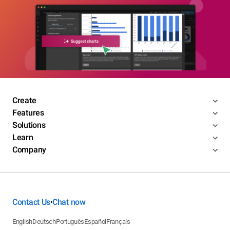
Create
Features
Solutions
Learn
Company
Contact Us
Chat now
•
English
Deutsch
Português
Español
Français