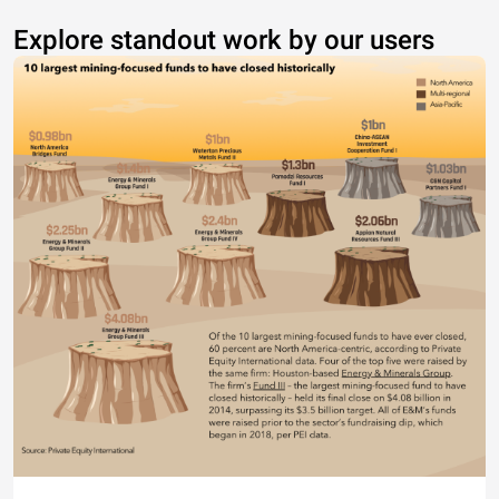
Explore standout work by our users