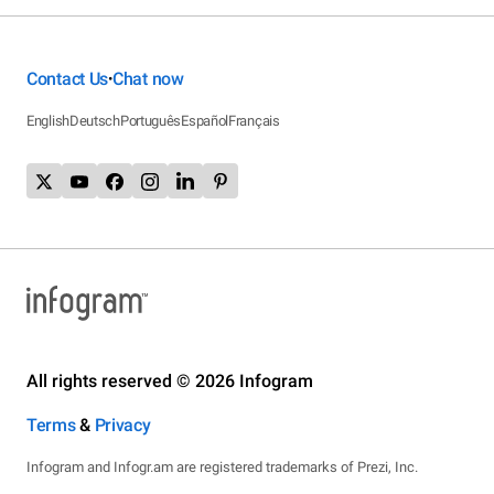
Contact Us
Chat now
•
English
Deutsch
Português
Español
Français
All rights reserved © 2026 Infogram
Terms
&
Privacy
Infogram and Infogr.am are registered trademarks of Prezi, Inc.