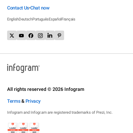
Contact Us
Chat now
•
English
Deutsch
Português
Español
Français
All rights reserved © 2026 Infogram
Terms
&
Privacy
Infogram and Infogr.am are registered trademarks of Prezi, Inc.