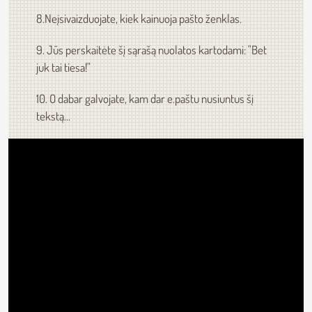
8.Neįsivaizduojate, kiek kainuoja pašto ženklas.
9. Jūs perskaitėte šį sąrašą nuolatos kartodami: "Bet
juk tai tiesa!"
10. O dabar galvojate, kam dar e.paštu nusiuntus šį
tekstą...