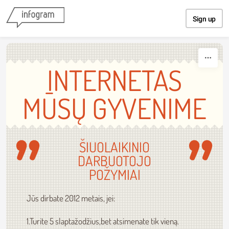
Skip to content
Sign up
INTERNETAS
MŪSŲ GYVENIME
ŠIUOLAIKINIO
DARBUOTOJO
POŽYMIAI
Jūs dirbate 2012 metais, jei:
1.Turite 5 slaptažodžius,bet atsimenate tik vieną.