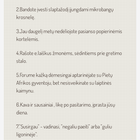
2.Bandote įvesti slaptažodį įjungdami mikrobangų
krosnelę.
3.Jau daugelį metų nedėliojote pasianso popierinėmis
kortelėmis.
4.Rašote e.laiškus žmonėms, sėdintiems prie gretimo
stalo.
5.Forume kažką dėmesingai aptarinėjate su Pietų
Afrikos gyventoju, bet nesisveikinate su laiptinės
kaimynu.
6.Kava ir sausainiai , likę po pasitarimo, įprasta jūsų
diena.
7."Susirgau" - vadinasi, "negaliu paeiti" arba "guliu
ligoninėje".