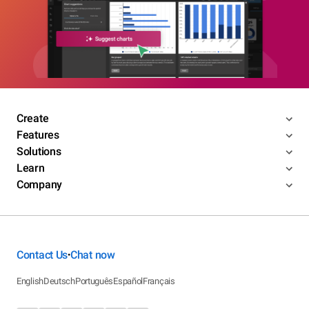
Create
Features
Solutions
Learn
Company
Contact Us
Chat now
•
English
Deutsch
Português
Español
Français