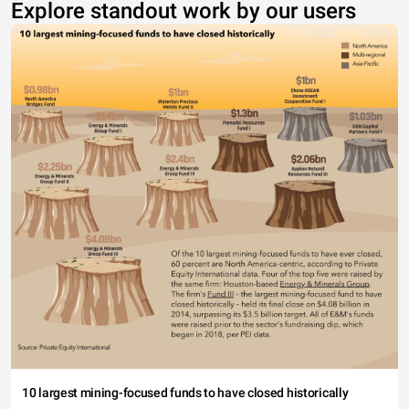
Explore standout work by our users
10 largest mining-focused funds to have closed historically