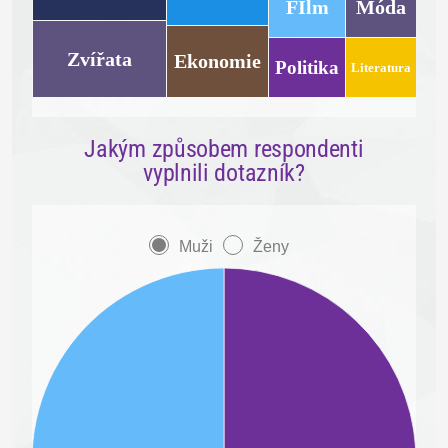
FIlm
Móda
Zvířata
Ekonomie
Politika
Literatura
Jakým způsobem respondenti
vyplnili dotazník?
Muži
Ženy