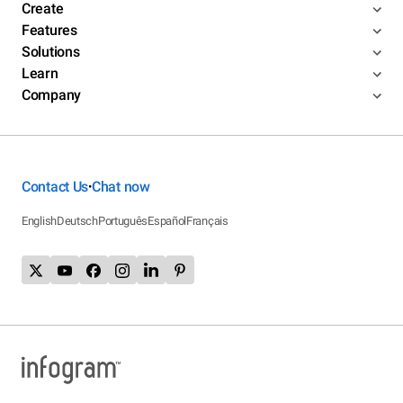
Create
Features
Solutions
Learn
Company
Contact Us
Chat now
•
English
Deutsch
Português
Español
Français