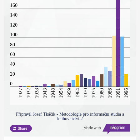
160
140
120
100
80
60
40
20
0
1927
1932
1938
1943
1948
1954
1959
1964
1970
1975
1980
1986
1991
1996
Připravil Jozef Tkáčik - Metodologie pro informační studia a
knihovnictví 2
Made with
Share