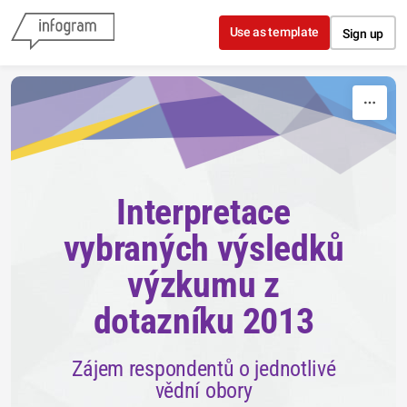
Skip to content
Use as template
Sign up
Interpretace
vybraných výsledků
výzkumu z
dotazníku 2013
Zájem respondentů o jednotlivé
vědní obory