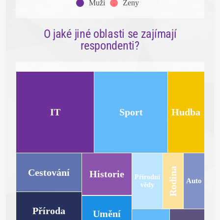
Muži
Ženy
O jaké jiné oblasti se zajímají
respondenti?
IT
Sport
Hudba
Rodina
Cestování
Historie
Přírodní
Auto
vědy
Příroda
Umění