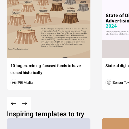
10 largest mining-focused funds to have
State of digi
closed historically
PEI Media
Sensor To
Inspiring templates to try