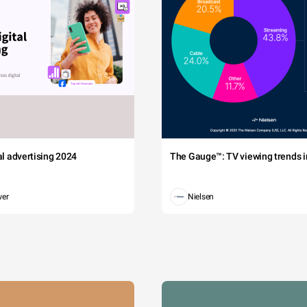
tal advertising 2024
The Gauge™: TV viewing trends in
wer
Nielsen