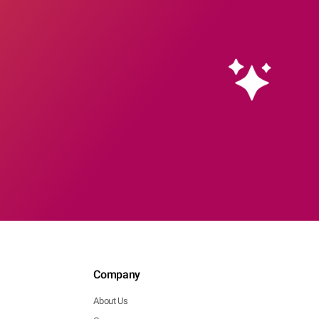
Company
About Us