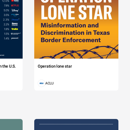
 the U.S.
Operation lone star
ACLU