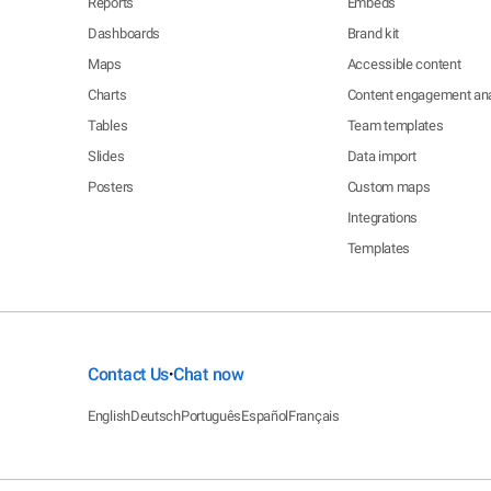
Reports
Embeds
Dashboards
Brand kit
Maps
Accessible content
Charts
Content engagement ana
Tables
Team templates
Slides
Data import
Posters
Custom maps
Integrations
Templates
Contact Us
Chat now
•
English
Deutsch
Português
Español
Français