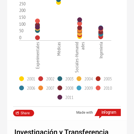
250
200
150
100
50
0
Experimentales
Médicas
Sociales-Humanid
ades
Ingeniería
2001
2002
2003
2004
2005
2006
2007
2008
2009
2010
2011
Made with
Share
Investigación y Transferencia