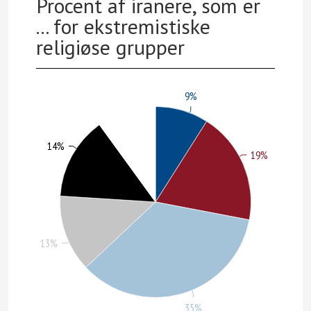
Procent af iranere, som er
... for ekstremistiske
religiøse grupper
9%
10%
14%
19%
13%
35%