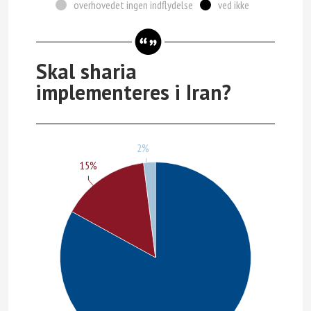
overhovedet ingen indflydelse
ved ikke
Skal sharia
implementeres i Iran?
2%
15%