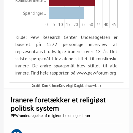
Spændinger…
0
5
10
15
20
25
30
35
40
45
Kilde: Pew Research Center. Undersøgelsen er
baseret på 1522 personlige interview af
repræsentativt udvalgte iranere over 18 år. Det
sidste spørgsmål blev alene stillet til muslimske
iranere. De andre spørgsmål blev stillet til alle
iranere. Find hele rapporten på www.pewforum.org
Grafik: Kim Schou/Kristeligt Dagblad www.k.dk
Iranere foretækker et religiøst
politisk system
PEW-undersøgelse af religiøse holdninger i Iran