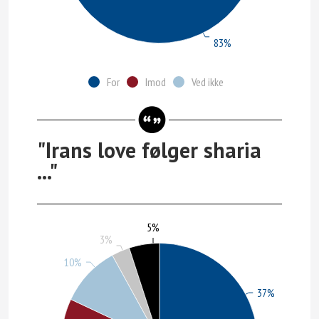
83%
For
Imod
Ved ikke
"Irans love følger sharia
..."
5%
3%
10%
37%