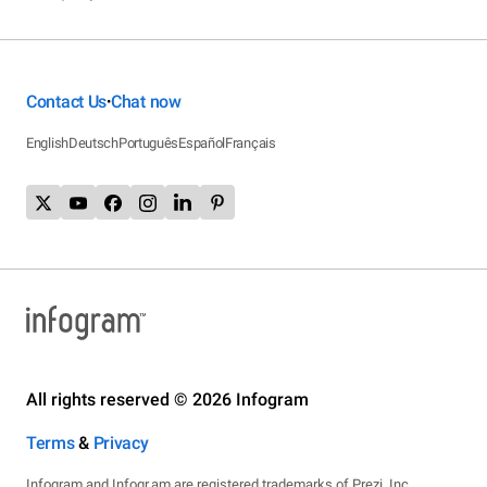
Contact Us
Chat now
•
English
Deutsch
Português
Español
Français
All rights reserved © 2026 Infogram
Terms
&
Privacy
Infogram and Infogr.am are registered trademarks of Prezi, Inc.