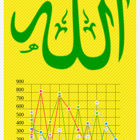
900
800
700
600
500
400
300
200