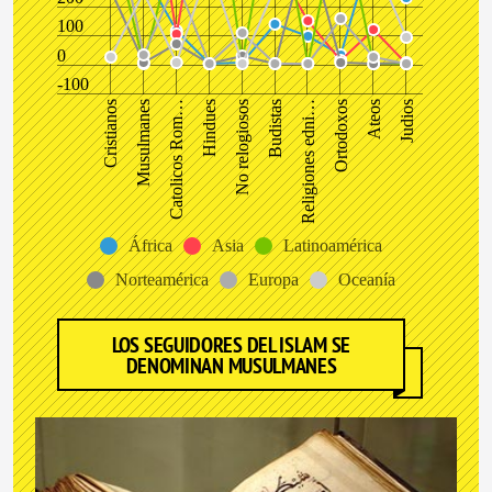
100
0
-100
No relogiosos
Judios
Musulmanes
Religiones edni…
Hindues
Ateos
Cristianos
Budistas
Catolicos Rom…
Ortodoxos
África
Asia
Latinoamérica
Norteamérica
Europa
Oceanía
LOS SEGUIDORES DEL ISLAM SE
DENOMINAN MUSULMANES