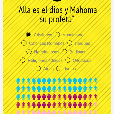
"Alla es el dios y Mahoma
su profeta"
Cristianos
Musulmanes
Catolicos Romanos
Hindues
No relogiosos
Budistas
Religiones ednicas
Ortodoxos
Ateos
Judios