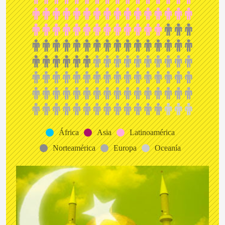
África
Asia
Latinoamérica
Norteamérica
Europa
Oceanía