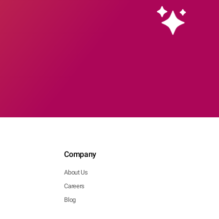
Company
About Us
Careers
Blog