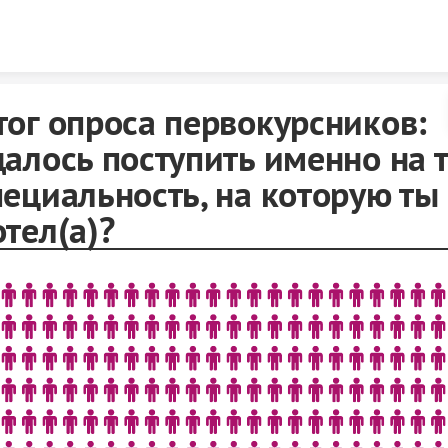
Skip to content
тог опроса первокурсников:
далось поступить именно на т
пециальность, на которую ты
отел(а)?