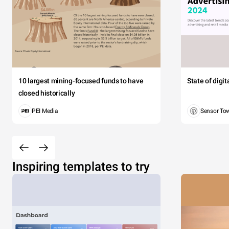
10 largest mining-focused funds to have
State of digi
closed historically
PEI Media
Sensor To
Inspiring templates to try