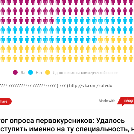
Да
Нет
Да, но только на коммерческой основе
???? ??????????? ??????????? ( ??? ) http://vk.com/sofedu
Made with
hare
ог опроса первокурсников: Удалось
ступить именно на ту специальность, 