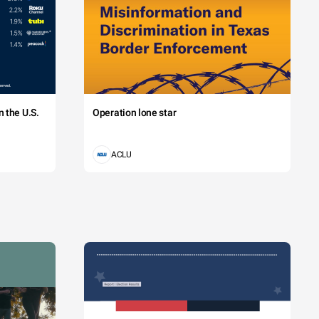
 the U.S.
Operation lone star
ACLU