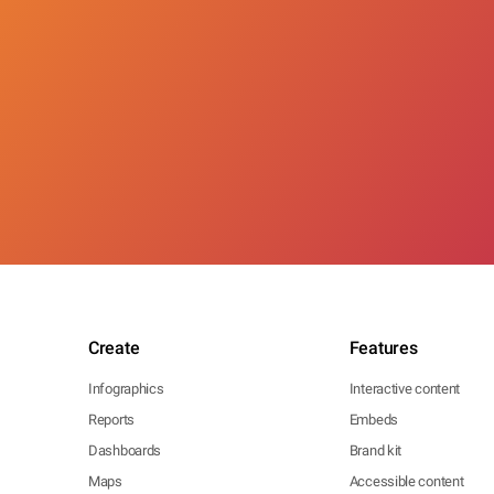
Create
Features
Infographics
Interactive content
Reports
Embeds
Dashboards
Brand kit
Maps
Accessible content