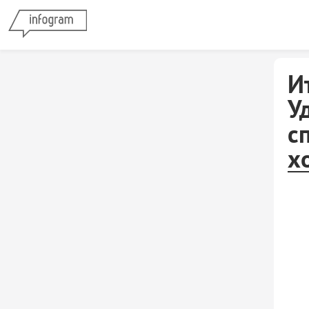
И
У
с
х