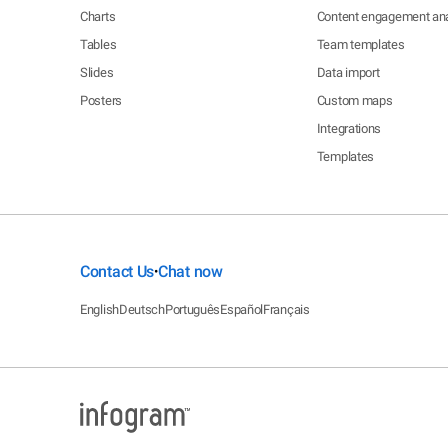
Charts
Content engagement ana
Tables
Team templates
Slides
Data import
Posters
Custom maps
Integrations
Templates
Contact Us
Chat now
•
English
Deutsch
Português
Español
Français