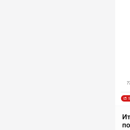
?
S
Ит
по