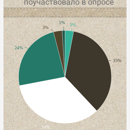
поучаствовало в опросе
1%
3%
3%
24%
35%
34%