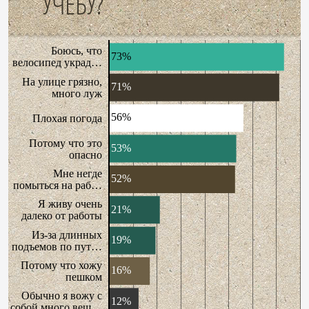
УЧЕБУ?
Боюсь, что
73%
велосипед украд…
На улице грязно,
71%
много луж
56%
Плохая погода
Потому что это
53%
опасно
Мне негде
52%
помыться на раб…
Я живу очень
21%
далеко от работы
Из-за длинных
19%
подъемов по пут…
Потому что хожу
16%
пешком
Обычно я вожу с
12%
собой много вещ…