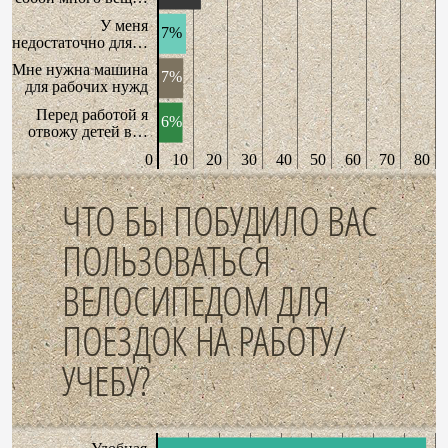
У меня
7%
недостаточно для…
Мне нужна машина
7%
для рабочих нужд
Перед работой я
6%
отвожу детей в…
0
10
20
30
40
50
60
70
80
ЧТО БЫ ПОБУДИЛО ВАС
ПОЛЬЗОВАТЬСЯ
ВЕЛОСИПЕДОМ ДЛЯ
ПОЕЗДОК НА РАБОТУ/
УЧЕБУ?