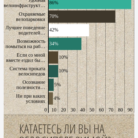
Удобная
86%
велоинфраструкт…
Охраняемые
70%
велопарковки
Лучшее поведение
42%
водителей…
Возможность
34%
помыться на раб…
Если со мной
10%
вместе ездил бы…
Система проката
10%
велосипедов
Осознание
5%
полезности…
Ни при каких
4%
условиях
0
10
20
30
40
50
60
70
80
90
КАТАЕТЕСЬ ЛИ ВЫ НА