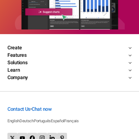
Create
Features
Solutions
Learn
Company
Contact Us
Chat now
•
English
Deutsch
Português
Español
Français