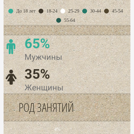
До 18 лет
18-24
25-29
30-44
45-54
55-64
65%
Мужчины
35%
Женщины
РОД ЗАНЯТИЙ
4%