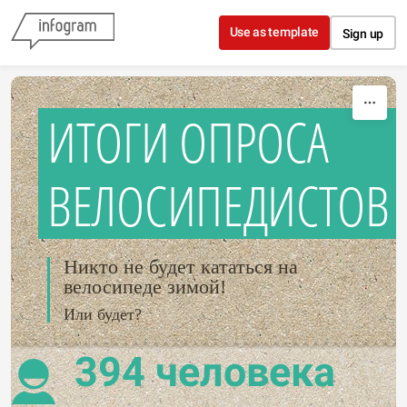
Skip to content
Use as template
Sign up
ИТОГИ ОПРОСА
ВЕЛОСИПЕДИСТОВ
Никто не будет кататься на
велосипеде зимой!
Или будет?
394 человека