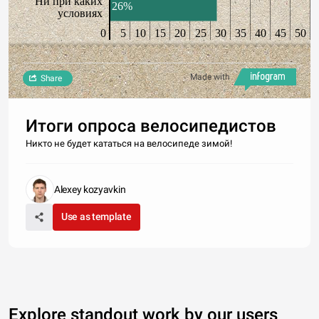
Ни при каких
26%
условиях
0
5
10
15
20
25
30
35
40
45
50
Made with
Share
Итоги опроса велосипедистов
Никто не будет кататься на велосипеде зимой!
Alexey kozyavkin
Use as template
Explore standout work by our users