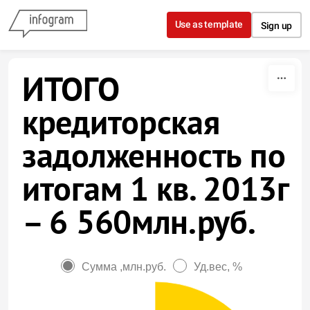
Skip to content
Use as template
Sign up
ИТОГО
кредиторская
задолженность по
итогам 1 кв. 2013г
– 6 560млн.руб.
Сумма ,млн.руб.
Уд.вес, %