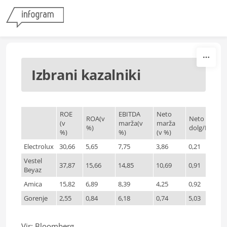
Skip to content
Izbrani kazalniki
ROE
EBITDA
Neto
ROA(v
Neto
(v
marža(v
marža
%)
dolg/EBITD
sort
%)
%)
(v %)
Electrolux
30,66
5,65
7,75
3,86
0,21
Vestel
37,87
15,66
14,85
10,69
0,91
Beyaz
Amica
15,82
6,89
8,39
4,25
0,92
Gorenje
2,55
0,84
6,18
0,74
5,03
Vir: Bloomberg