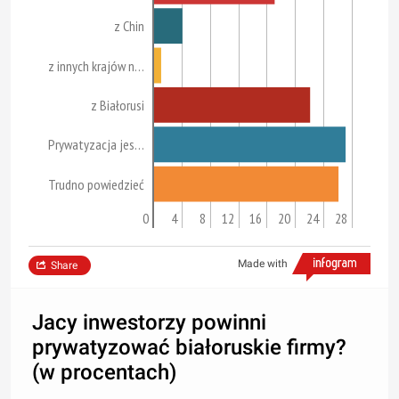
z Chin
z innych krajów n…
z Białorusi
Prywatyzacja jes…
Trudno powiedzieć
0
4
8
12
16
20
24
28
Made with
Share
Jacy inwestorzy powinni
prywatyzować białoruskie firmy?
(w procentach)