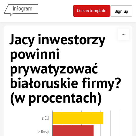
Skip to content
Use as template
Sign up
Jacy inwestorzy
powinni
prywatyzować
białoruskie firmy?
(w procentach)
z EU
z Rosji