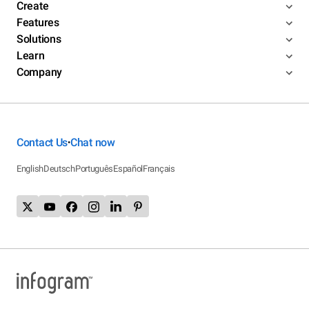
Create
Features
Solutions
Learn
Company
Contact Us
Chat now
•
English
Deutsch
Português
Español
Français