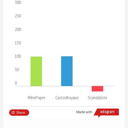
300
250
200
150
100
50
0
MêmPaper
CastorBoyaux
Scandaliste
Made with
Share