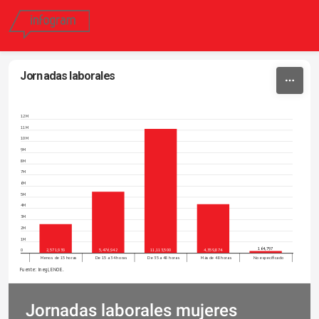
Skip to content
Jornadas laborales
12M
11M
10M
9M
8M
7M
6M
5M
4M
3M
2M
1M
164,797
0
2,571,939
5,476,942
11,113,500
4,359,874
Menos de 15 horas
De 15 a 34 horas
De 35 a 48 horas
Más de 48 horas
No especificado
Fuente: Inegi, ENOE. 
Jornadas laborales mujeres