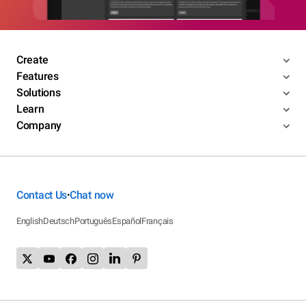
Create
Features
Solutions
Learn
Company
Contact Us
Chat now
•
English
Deutsch
Português
Español
Français