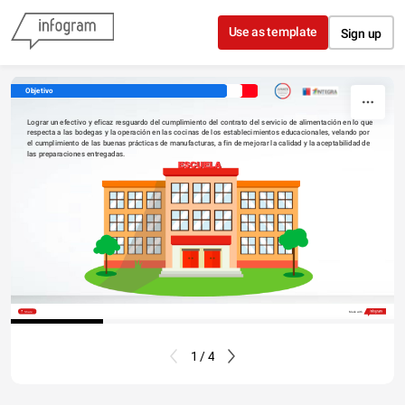
Skip to content
Use as template
Sign up
Objetivo
Lograr un efectivo y eficaz resguardo del cumplimiento del contrato del servicio de alimentación en lo que 
respecta a las bodegas y la operación en las cocinas de los establecimientos educacionales, velando por 
el cumplimiento de las buenas prácticas de manufacturas, a fin de mejorar la calidad y la aceptabilidad de 
las preparaciones entregadas.
Share
Made with
1 / 4